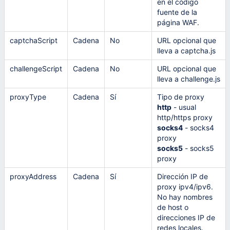
en el código
fuente de la
página WAF.
captchaScript
Cadena
No
URL opcional que
lleva a captcha.js
challengeScript
Cadena
No
URL opcional que
lleva a challenge.js
proxyType
Cadena
Sí
Tipo de proxy
http
- usual
http/https proxy
socks4
- socks4
proxy
socks5
- socks5
proxy
proxyAddress
Cadena
Sí
Dirección IP de
proxy ipv4/ipv6.
No hay nombres
de host o
direcciones IP de
redes locales.