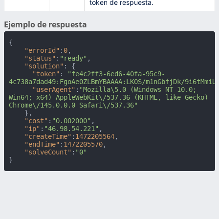
token de respuesta.
Ejemplo de respuesta
{
"errorId"
:
0
,
"status"
:
"ready"
,
"solution"
:
{
"token"
:
"fe4c2ff3-6ed6-40fa-95c9-
4c738a7dad49:FgoAe0ZLBmYBAAAA:LK0S/m1nGbfjDk/9i6tMmiU
"userAgent"
:
"Mozilla\5.0 (Windows NT 10.0; 
Win64; x64) AppleWebKit\/537.36 (KHTML, like Gecko) 
Chrome\/145.0.0.0 Safari\/537.36"
}
,
"cost"
:
"0.002000"
,
"ip"
:
"46.98.54.221"
,
"createTime"
:
1472205564
,
"endTime"
:
1472205570
,
"solveCount"
:
"0"
}