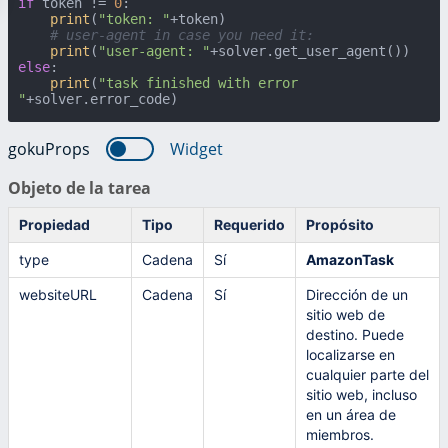
if
 token != 
0
:

print
(
"token: "
+token)

# user-agent in case you need it:
print
(
"user-agent: "
else
:

print
(
"task finished with error 
"
+solver.error_code)
gokuProps
Widget
Objeto de la tarea
Propiedad
Tipo
Requerido
Propósito
type
Cadena
Sí
AmazonTask
websiteURL
Cadena
Sí
Dirección de un
sitio web de
destino. Puede
localizarse en
cualquier parte del
sitio web, incluso
en un área de
miembros.