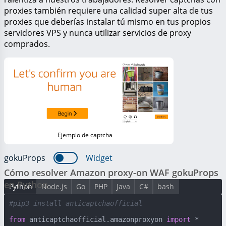
proxies también requiere una calidad super alta de tus
proxies que deberías instalar tú mismo en tus propios
servidores VPS y nunca utilizar servicios de proxy
comprados.
Ejemplo de captcha
gokuProps
Widget
Cómo resolver Amazon proxy-on WAF gokuProps
en Python
Python
Node.js
Go
PHP
Java
C#
bash
#pip3 install anticaptchaofficial
from
 anticaptchaofficial.amazonproxyon 
import
 *
