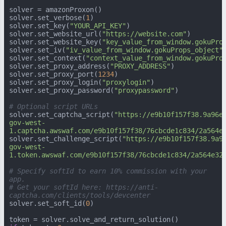
solver = amazonProxon()

solver.set_verbose(
1
)

solver.set_key(
"YOUR_API_KEY"
)

solver.set_website_url(
"https://website.com"
)

solver.set_website_key(
"key_value_from_window.gokuPro
solver.set_iv(
"iv_value_from_window.gokuProps_object"
)
solver.set_context(
"context_value_from_window.gokuPro
solver.set_proxy_address(
"PROXY_ADDRESS"
)

solver.set_proxy_port(
1234
)

solver.set_proxy_login(
"proxylogin"
)

solver.set_proxy_password(
"proxypassword"
)

# Optional script URLs
solver.set_captcha_script(
"https://e9b10f157f38.9a96e
gov-west-
1.captcha.awswaf.com/e9b10f157f38/76cbcde1c834/2a564e
solver.set_challenge_script(
"https://e9b10f157f38.9a9
gov-west-
1.token.awswaf.com/e9b10f157f38/76cbcde1c834/2a564e32
# Specify softId to earn 10% commission with your 
app.
# Get your softId here: https://anti-
captcha.com/clients/tools/devcenter
solver.set_soft_id(
0
)
