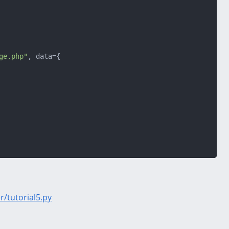
ge.php"
, data={

/tutorial5.py