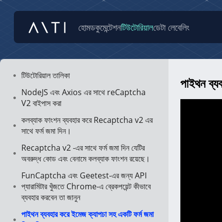
হোম
ডকুমেন্টেশন
টিউটোরিয়াল
ডেটা লেবেলিং
টিউটোরিয়াল তালিকা
পাইথন ব্য
NodeJS এবং Axios এর সাথে reCaptcha
V2 বাইপাস করা
কলব্যাক ফাংশন ব্যবহার করে Recaptcha v2 এর
সাথে ফর্ম জমা দিন।
Recaptcha v2 -এর সাথে ফর্ম জমা দিন যেটির
অবরুদ্ধ কোড এবং বেনামে কলব্যাক ফাংশন রয়েছে।
FunCaptcha এবং Geetest-এর জন্য API
প্যারামিটার খুঁজতে Chrome-এ ব্রেকপয়েন্ট কীভাবে
ব্যবহার করবেন তা জানুন
পাইথন ব্যবহার করে ইমেজ ক্যাপচা সহ একটি ফর্ম জমা