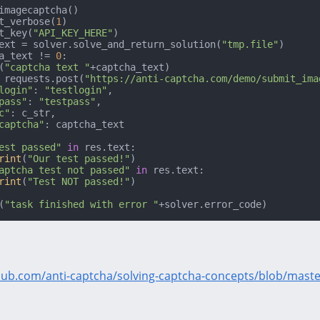
imagecaptcha()

t_verbose(
1
)

t_key(
"API_KEY_HERE"
)

ext = solver.solve_and_return_solution(
"tmp.file"
a_text != 
0
:

(
"captcha text "
+captcha_text)

s = requests.post(
"https://anti-captcha.com/demo/submit_ima
login"
: 
"testlogin"
,

pass"
: 
"testpass"
,

c"
: c_str,

captcha"
: captcha_text

est passed"
in
 res.text:

rint
(
"Our test passed!"
)

aptcha test not passed"
in
 res.text:

rint
(
"Test NOT passed!"
(
"task finished with error "
+solver.error_code)
thub.com/anti-captcha/solving-captcha-concepts/blob/master