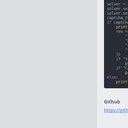
solver = 
solver.se
solver.se
captcha_t
if
 captch
print
    re
"
"
"
"
    })

if
"t
p
if
"C
p
else
:

print
Github
https://gi