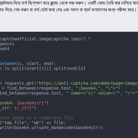
রাউজার দিয়ে ফর্ম বিশ্লেষণ করে স্ক্র্যাচ থেকে শুরু করুন। একটি কোড তৈরি করা চালিয়ে যান
 দিয়ে শেষ করুন যা ফর্ম ডেটা জমা দেয় এবং সফল বা ব্যর্থ ফলাফলের জন্য পরীক্ষা করে।
captchaofficial.imagecaptcha 
import
se64

between
(
s, start, end
):

n
 (s.split(start))[
1
].split(end)[
0
]

= requests.get(
"https://anti-captcha.com/demo?page=image
 = find_between(response.text, 
";base64,"
, 
"\">"
)

ind_between(response.text, 
" name=\"c\" value=\""
, 
"\">"
ase64: 
{base64str}
"
_str: 
{c_str}
"
)

se64 image to a temporary file
(
"tmp.file"
, 
"wb"
) 
as
 file:
