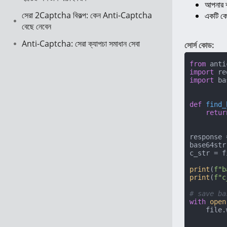
আপনার ব্
সেরা 2Captcha বিকল্প: কেন Anti-Captcha
একটি কোড
বেছে নেবেন
Anti-Captcha: সেরা ক্যাপচা সমাধান সেবা
সোর্স কোড:
from
 anti
import
import
 ba
def
find_
retur
response 
base64str
c_str = f
print
(
f"b
print
(
f"c
# save ba
with
open
    file.write(base64.urlsafe_b64decode(base64str))
