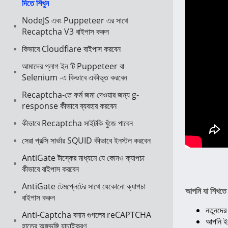
দিতে শিখুন
NodeJS এবং Puppeteer এর সাথে
Recaptcha V3 বাইপাস করুন
কিভাবে Cloudflare বাইপাস করবেন
আমাদের প্লাগ ইন টি Puppeteer বা
Selenium -এ কিভাবে একীভূত করবেন
Recaptcha-তে ফর্ম জমা দেওয়ার জন্য g-
response কীভাবে ব্যবহার করবেন
কীভাবে Recaptcha সাইটকি খুঁজে পাবেন
সেরা প্রক্সি সার্ভার SQUID কীভাবে ইনস্টল করবেন
AntiGate টাস্কের মাধ্যমে যে কোনও ক্যাপচা
কীভাবে বাইপাস করবেন
AntiGate টেমপ্লেটের সাথে যেকোনো ক্যাপচা
আপনি যা শিখতে 
বাইপাস করুন
নতুনদের
Anti-Captcha বনাম গুগলের reCAPTCHA
আপনি ই
হাতের অঙ্গভঙ্গি যাচাইকরণ