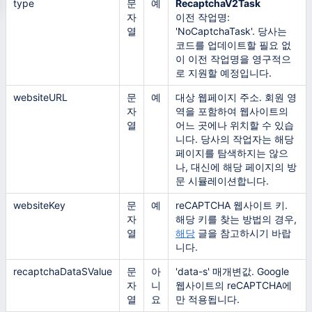
type
문
예
RecaptchaV2Task
자
이전 작업명:
열
'NoCaptchaTask'. 당사는
코드를 업데이트할 필요 없
이 이전 작업명을 영구적으
로 지원할 예정입니다.
websiteURL
문
예
대상 웹페이지 주소. 회원 영
자
역을 포함하여 웹사이트의
열
어느 곳에나 위치할 수 있습
니다. 당사의 작업자는 해당
페이지를 탐색하지는 않으
나, 대신에 해당 페이지의 방
문 시뮬레이션합니다.
websiteKey
문
예
reCAPTCHA 웹사이트 키.
자
해당 키를 찾는 방법의 경우,
열
해당
글을 참고하시기 바랍
니다.
recaptchaDataSValue
문
아
'data-s' 매개변값. Google
자
니
웹사이트의 reCAPTCHA에
열
요
만 적용됩니다.