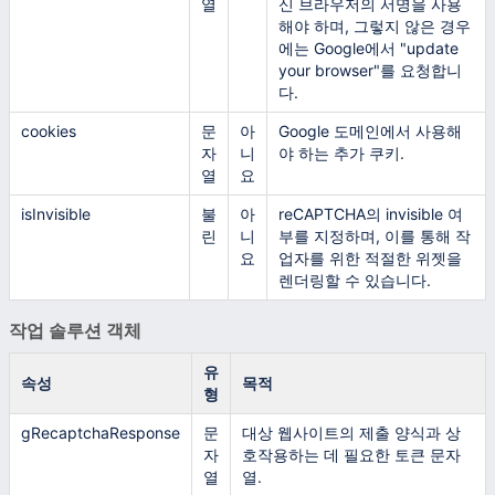
열
신 브라우저의 서명을 사용
해야 하며, 그렇지 않은 경우
에는 Google에서 "update
your browser"를 요청합니
다.
cookies
문
아
Google 도메인에서 사용해
자
니
야 하는 추가 쿠키.
열
요
isInvisible
불
아
reCAPTCHA의 invisible 여
린
니
부를 지정하며, 이를 통해 작
요
업자를 위한 적절한 위젯을
렌더링할 수 있습니다.
작업 솔루션 객체
유
속성
목적
형
gRecaptchaResponse
문
대상 웹사이트의 제출 양식과 상
자
호작용하는 데 필요한 토큰 문자
열
열.