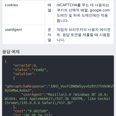
cookies
배
reCAPTCHA를 푸는 데 사용되는
열
쿠키의 선택적 배열. google.com
도메인 및 하위 도메인에만 적용
됩니다.
userAgent
문
작업자 브라우저의 사용자 에이전
자
트. 응답 토큰을 제출할 때 사용합
열
니다.
응답 예제
{
"errorId"
:
0
,
"status"
:
"ready"
,
"solution"
:
{
"gRecaptchaResponse"
:
"3AHJ_VuvYIBNBW5yyv0zRYJ75VkOKvh
DyGHMwLAo6a3"
,
"userAgent"
:
"Mozilla\5.0 (Windows NT 10.0; 
Win64; x64) AppleWebKit\/537.36 (KHTML, like Gecko) 
Chrome\/145.0.0.0 Safari\/537.36"
}
,
"cost"
:
"0.001500"
,
"ip"
:
"46.98.54.221"
,