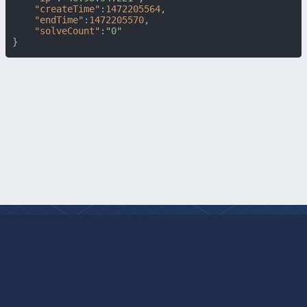
"createTime"
:
1472205564
,
"endTime"
:
1472205570
,
"solveCount"
:
"0"
}