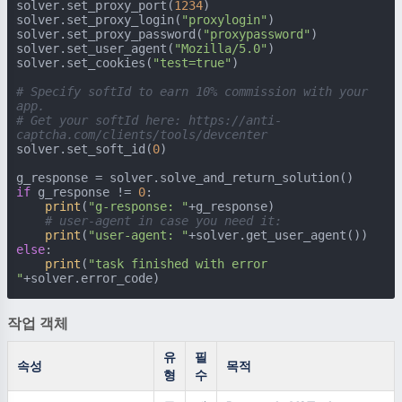
solver.set_proxy_port(
1234
)

solver.set_proxy_login(
"proxylogin"
)

solver.set_proxy_password(
"proxypassword"
)

solver.set_user_agent(
"Mozilla/5.0"
)

solver.set_cookies(
"test=true"
)

# Specify softId to earn 10% commission with your 
app.
# Get your softId here: https://anti-
captcha.com/clients/tools/devcenter
solver.set_soft_id(
0
)

if
 g_response != 
0
:

print
(
"g-response: "
+g_response)

# user-agent in case you need it:
print
(
"user-agent: "
else
:

print
(
"task finished with error 
"
+solver.error_code)
작업 객체
유
필
속성
목적
형
수