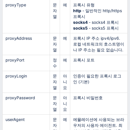
proxyType
문
예
프록시 유형
자
http
- 일반적인 http/https
열
프록시
socks4
- socks4 프록시
socks5
- socks5 프록시
proxyAddress
문
예
프록시 IP 주소 ipv4/ipv6.
자
로컬 네트워크의 호스트명이
열
나 IP 주소는 필요 없습니다.
proxyPort
정
예
프록시 포트
수
proxyLogin
문
아
인증이 필요한 프록시 로그
자
니
인 (기본)
열
요
proxyPassword
문
아
프록시 비밀번호
자
니
열
요
userAgent
문
예
에뮬레이션에 사용되는 브라
자
우저의 사용자 에이전트. 최