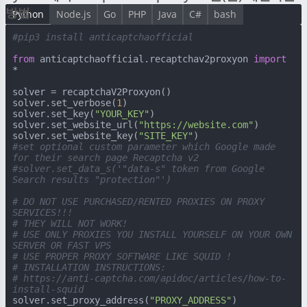
방법
Python
Node.js
Go
PHP
Java
C#
bash
#pip3 install anticaptchaofficial
from
 anticaptchaofficial.recaptchav2proxyon 
import
*

solver = recaptchaV2Proxyon()

solver.set_verbose(
1
)

solver.set_key(
"YOUR_KEY"
)

solver.set_website_url(
"https://website.com"
)

solver.set_website_key(
"SITE_KEY"
#set optional custom parameter which Google made 
for their search page Recaptcha v2
#solver.set_data_s('"data-s" token from Google 
Search results "protection"')
# DO NOT USE PURCHASED/RENTED PROXIES ON PROXY 
SERVICES!!!
# THEY WILL NOT WORK!
# USE ONLY PROXIES YOU INSTALL YOURSELF ON YOUR OWN 
SERVER OR FAST VPS
# USE PROPER PROXY SOFTWARE LIKE SQUID !
# INSTALLATION INSTRUCTIONS:
# https://anti-captcha.com/apidoc/articles/how-to-
install-squid
solver.set_proxy_address(
"PROXY_ADDRESS"
)
