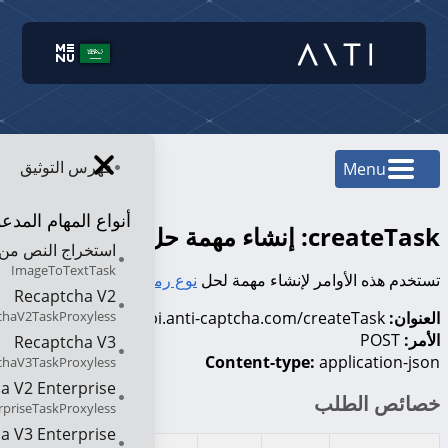
فهرس التوثيق
Menu
أنواع المهام المدع
createTask: إنشاء مهمة حل رموز التحقق
استخراج النص من 
ImageToTextTask
تستخدم هذه الأوامر لإنشاء مهمة لحل
نوع رموز التحقق
Recaptcha V2
chaV2TaskProxyless
العنوان:
https://api.anti-captcha.com/createTask
الأمر:
POST
Recaptcha V3
Content-type:
application-json
chaV3TaskProxyless
a V2 Enterprise
خصائص الطلب
priseTaskProxyless
a V3 Enterprise