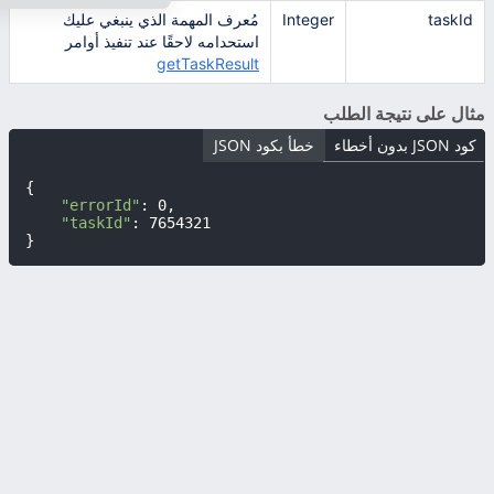
taskId
Integer
مُعرف المهمة الذي ينبغي عليك
استحدامه لاحقًا عند تنفيذ أوامر
getTaskResult
مثال على نتيجة الطلب
كود JSON بدون أخطاء
خطأ بكود JSON
{

"errorId"
: 0,

"taskId"
: 7654321

}