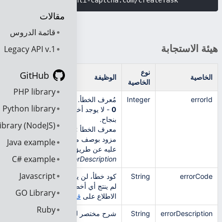
}'
 https://api.anti-captcha.com/createTask
مقالات
قائمة الدروس
هيئة الاستجابة
Legacy API v.1
نوع
GitHub
الخاصية
الوظيفة
الخاصية
PHP library
errorId
Integer
مُعرف الخطأ.
Python library
0
- لا يوجد أخطاء، تمت العملية
بنجاح.
ibrary (NodeJS)
معرف الخطأ
>0
عبارة عن كود خطأ
مزود بوصف مختصر يمكن الاطلاع
Java example
عليه عن طريق
errorCode
و
C# example
errorDescription
Javascript
errorCode
String
كود خطأ، لن يتم تضمين كود خطأإذا
لم ينتج أي أخطاء عن الطلب. يُرجى
GO Library
الاطلاع على
قائمة الأخطاء
للمراجعة.
Ruby
errorDescription
String
شرح مختصر للخطأ