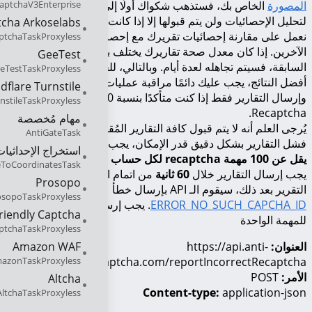
aptchaV3Enterprise
المصورة
الخاص بك، فستذهب شكواك أولًا إلى الواجهة الخلفية لدينا
لتحليل الإحصائيات ولن يتم قبولها إلا إذا كانت النتائج إيجابية. حيث
cha Arkoselabs
نعمل على مقارنة إحصائيات تقريرك مع إحصائيات العملاء الموثوقين
ptchaTaskProxyless
الآخرين. إذا كان معدل صحة تقاريرك يختلف بشكل كبير عن التقارير
GeeTest
السابقة، فسيتم تجاهله لعدة أيام. وبالتالي، للحرص على ضمان
eTestTaskProxyless
أفضل النتائج، يجب عليك دائمًا مراقبة عمليات الأتمتة الخاصة بك
dflare Turnstile
وإرسال التقارير فقط إذا كنت متأكدًا بنسبة 100٪ من خطأ
nstileTaskProxyless
Recaptcha.
مهام مُخصصة
يُرجى العلم أنه لا يتم قبول كافة التقارير المُقدمة. لحساب متوسط
AntiGateTask
فشل التقارير بشكل دقيق قدر الإمكان، يجب أن يتم إرسال
ما لا
استخراج الإحداثيا
يقل عن 100 مهمة recaptcha لكل حساب
للتحقق خلال 24 ساعة
ToCoordinatesTask
يجب إرسال التقارير خلال
60 ثانية
من اتمام المهمة. إذا تم إرسال
Prosopo
التقرير بعد ذلك، سيقوم الـ API بإرسال خطأ
osopoTaskProxyless
ERROR_NO_SUCH_CAPCHA_ID
. يجب إرسال تقرير واحد فقط
riendly Captcha
للمهمة الواحدة
ptchaTaskProxyless
Amazon WAF
العنوان:
https://api.anti-
azonTaskProxyless
captcha.com/reportIncorrectRecaptcha
الأمر:
POST
Altcha
Content-type:
application-json
AltchaTaskProxyless