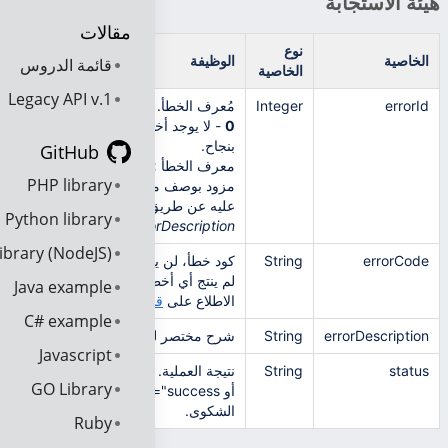
هيئة الاستجابة
مقالات
نوع
الخاصية
الوظيفة
قائمة الدروس
الخاصية
Legacy API v.1
errorId
Integer
مُعرف الخطأ.
0
- لا يوجد أخطاء، تمت العملية
بنجاح.
GitHub
معرف الخطأ
>0
عبارة عن كود خطأ
PHP library
مزود بوصف مختصر يمكن الاطلاع
عليه عن طريق
errorCode
و
Python library
errorDescription
ibrary (NodeJS)
errorCode
String
كود خطأ، لن يتم تضمين كود خطأإذا
لم ينتج أي أخطاء عن الطلب. يُرجى
Java example
الاطلاع على
قائمة الأخطاء
للمراجعة.
C# example
errorDescription
String
شرح مختصر للخطأ
Javascript
status
String
نتيجة العملية. إما أن تتلقى رمز خطأ
GO Library
أو status="success" عند قبول
الشكوى.
Ruby