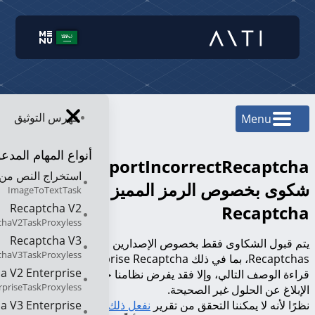
فهرس التوثيق
Menu
أنواع المهام المدع
reportIncorrectRecaptcha: الإبلاغ عن
استخراج النص من 
شكوى بخصوص الرمز المميز لـ
ImageToTextTask
Recaptcha V2
Recaptcha
chaV2TaskProxyless
Recaptcha V3
يتم قبول الشكاوى فقط بخصوص الإصدارين الثاني والثالث من
chaV3TaskProxyless
Recaptchas، بما في ذلك Enterprise Recaptcha. من المهم
a V2 Enterprise
قراءة الوصف التالي، وإلا فقد يفرض نظامنا حظرًا على قدرتك على
priseTaskProxyless
الإبلاغ عن الحلول غير الصحيحة.
a V3 Enterprise
نظرًا لأنه لا يمكننا التحقق من تقرير
نفعل ذلك مع رموز التحقق