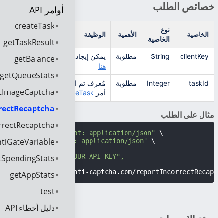
خصائص الطلب
أوامر API
createTask
نوع
الخاصية
الأهمية
الوظيفة
الخاصية
getTaskResult
clientKey
String
مطلوبة
يمكن إيجاد مفتاح حساب العميل
getBalance
هنا
getQueueStats
taskId
Integer
مطلوبة
مُعرف تم استرجاعه عند استخدام
ctImageCaptcha
أمر
createTask
rrectRecaptcha
مثال على الطلب
rrectRecaptcha
curl -i -H 
"Accept: application/json"
 \

tiGateVariable
-H 
"Content-Type: application/json"
 \

-X POST -d 
'{

  "clientKey":"YOUR_API_KEY",

tSpendingStats
  "taskId":12345

}'
 https://api.anti-captcha.com/reportIncorrectRecapt
getAppStats
test
دليل أخطاء API