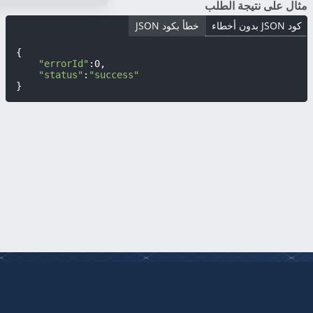
مثال على نتيجة الطلب
كود JSON بدون أخطاء
خطأ بكود JSON
{

"errorId"
:0,

"status"
:
"success"
}