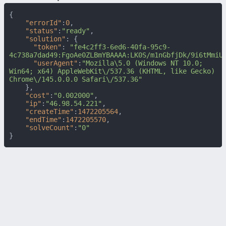
{
"errorId"
:
0
,
"status"
:
"ready"
,
"solution"
:
{
"token"
:
"fe4c2ff3-6ed6-40fa-95c9-
4c738a7dad49:FgoAe0ZLBmYBAAAA:LK0S/m1nGbfjDk/9i6tMmiU
"userAgent"
:
"Mozilla\5.0 (Windows NT 10.0; 
Win64; x64) AppleWebKit\/537.36 (KHTML, like Gecko) 
Chrome\/145.0.0.0 Safari\/537.36"
}
,
"cost"
:
"0.002000"
,
"ip"
:
"46.98.54.221"
,
"createTime"
:
1472205564
,
"endTime"
:
1472205570
,
"solveCount"
:
"0"
}