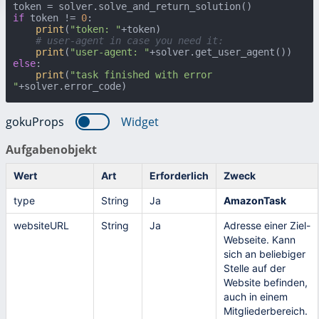
if
 token != 
0
:

print
(
"token: "
+token)

# user-agent in case you need it:
print
(
"user-agent: "
else
:

print
(
"task finished with error 
"
+solver.error_code)
gokuProps
Widget
Aufgabenobjekt
Wert
Art
Erforderlich
Zweck
type
String
Ja
AmazonTask
websiteURL
String
Ja
Adresse einer Ziel-
Webseite. Kann
sich an beliebiger
Stelle auf der
Website befinden,
auch in einem
Mitgliederbereich.