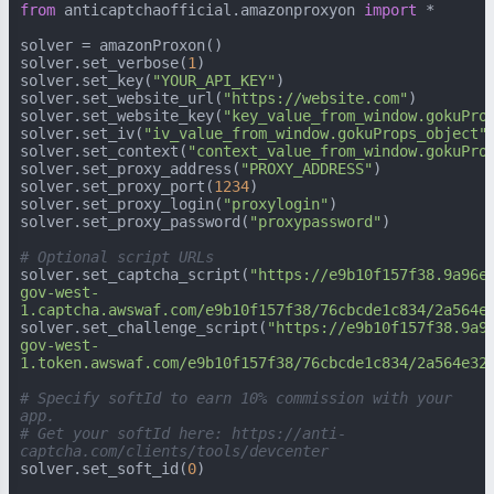
from
 anticaptchaofficial.amazonproxyon 
import
 *

solver = amazonProxon()

solver.set_verbose(
1
)

solver.set_key(
"YOUR_API_KEY"
)

solver.set_website_url(
"https://website.com"
)

solver.set_website_key(
"key_value_from_window.gokuPro
solver.set_iv(
"iv_value_from_window.gokuProps_object"
)
solver.set_context(
"context_value_from_window.gokuPro
solver.set_proxy_address(
"PROXY_ADDRESS"
)

solver.set_proxy_port(
1234
)

solver.set_proxy_login(
"proxylogin"
)

solver.set_proxy_password(
"proxypassword"
)

# Optional script URLs
solver.set_captcha_script(
"https://e9b10f157f38.9a96e
gov-west-
1.captcha.awswaf.com/e9b10f157f38/76cbcde1c834/2a564e
solver.set_challenge_script(
"https://e9b10f157f38.9a9
gov-west-
1.token.awswaf.com/e9b10f157f38/76cbcde1c834/2a564e32
# Specify softId to earn 10% commission with your 
app.
# Get your softId here: https://anti-
captcha.com/clients/tools/devcenter
solver.set_soft_id(
0
)
