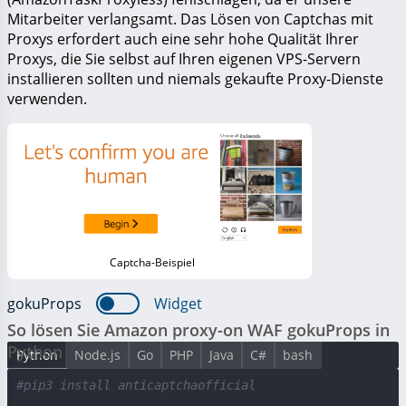
Mitarbeiter verlangsamt. Das Lösen von Captchas mit
Proxys erfordert auch eine sehr hohe Qualität Ihrer
Proxys, die Sie selbst auf Ihren eigenen VPS-Servern
installieren sollten und niemals gekaufte Proxy-Dienste
verwenden.
Captcha-Beispiel
gokuProps
Widget
So lösen Sie Amazon proxy-on WAF gokuProps in
Python
Python
Node.js
Go
PHP
Java
C#
bash
#pip3 install anticaptchaofficial