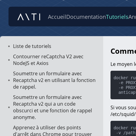
Accueil
Documentation
Tutoriels
An
Liste de tutoriels
Commen
Contourner reCaptcha V2 avec
NodeJS et Axios
Le moyen l
Soumettre un formulaire avec
docker ru
Recaptcha v2 en utilisant la fonction
  -e PROXYLOGIN=mylogin \

de rappel.
  -e PROXYPASSWORD=mypassword \

  antica
Soumettre un formulaire avec
Recaptcha v2 qui a un code
Si vous sou
obscurci et une fonction de rappel
/etc/squid
anonyme.
Apprenez à utiliser des points
docker ru
 -v /path/to/squid.conf:/etc/squid/squid.conf \

d'arrêt dans Chrome pour trouver