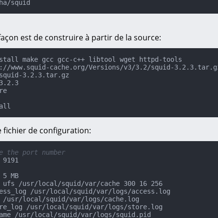
ha/squid
açon est de construire à partir de la source:
stall make gcc gcc-c++ libtool wget httpd-tools

://www.squid-cache.org/Versions/v3/3.2/squid-3.2.3.tar.gz
3.2.3

e

all
fichier de configuration:
e the port number
 9191

 5 MB

 ufs /usr/local/squid/var/cache 300 16 256

ess_log /usr/local/squid/var/logs/access.log

 /usr/local/squid/var/logs/cache.log

re_log /usr/local/squid/var/logs/store.log

ame /usr/local/squid/var/logs/squid.pid
