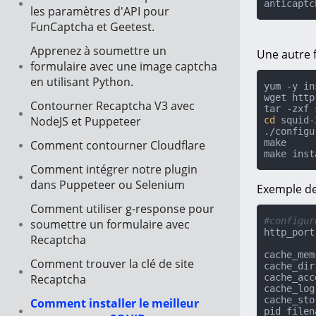
anticaptc
les paramètres d'API pour
FunCaptcha et Geetest.
Apprenez à soumettre un
Une autre f
formulaire avec une image captcha
en utilisant Python.
yum -y in
wget http
Contourner Recaptcha V3 avec
NodeJS et Puppeteer
cd
 squid-
./configur
make

Comment contourner Cloudflare
make inst
Comment intégrer notre plugin
dans Puppeteer ou Selenium
Exemple de 
Comment utiliser g-response pour
#configur
soumettre un formulaire avec
http_port
Recaptcha
cache_mem
Comment trouver la clé de site
cache_dir
Recaptcha
cache_acc
cache_log
cache_sto
Comment installer le meilleur
pid_filen