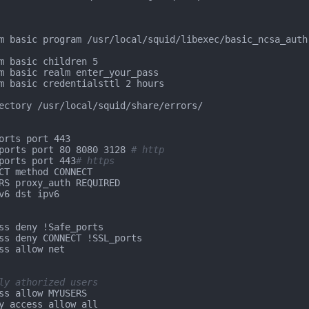
m basic program /usr/local/squid/libexec/basic_ncsa_auth
m basic children 5

m basic realm enter_your_pass

m basic credentialsttl 2 hours

ectory /usr/local/squid/share/errors/

orts port 443

ports port 80 8080 3128 
# http
ports port 443
# https
CT method CONNECT

RS proxy_auth REQUIRED

v6 dst ipv6

ss deny !Safe_ports

ss deny CONNECT !SSL_ports

ss allow net

ly athorized users
ss allow MYUSERS

y_access allow all
