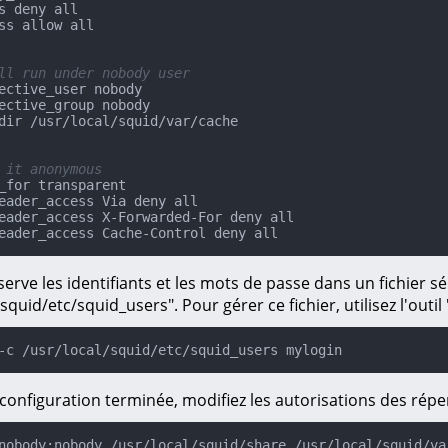
s deny all

ss allow all

ll run under nobody user
ective_user nobody

ective_group nobody

dir /usr/local/squid/var/cache

 it anonymous
_for transparent

eader_access Via deny all

eader_access X-Forwarded-For deny all

eader_access Cache-Control deny all
rve les identifiants et les mots de passe dans un fichier sé
/squid/etc/squid_users". Pour gérer ce fichier, utilisez l'outi
-c /usr/local/squid/etc/squid_users mylogin
 configuration terminée, modifiez les autorisations des rép
nobody:nobody /usr/local/squid/share /usr/local/squid/var