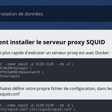
notation de données
t installer le serveur proxy SQUID
e plus rapide d'exécuter un serveur proxy est avec Docker:
n --name squid -p 3128:3128 --
rm
 -d \

ptcha/squid
haitez définir votre propre fichier de configuration, dans le
/squid.conf
n --name squid -p 3128:3128 --
rm
 -d \
