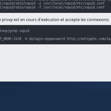
l/squid/sbin/squid -z /usr/local/squid/etc/squid.conf

l/squid/sbin/squid -f /usr/local/squid/etc/squid.conf
 le proxy est en cours d'exécution et accepte les connexions:
lenp|grep squid

P_HERE:3128 -U mylogin:mypassword http://antigate.com/ip