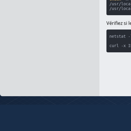
/usr/loca
/usr/loca
Vérifiez si
netstat -
curl -x I