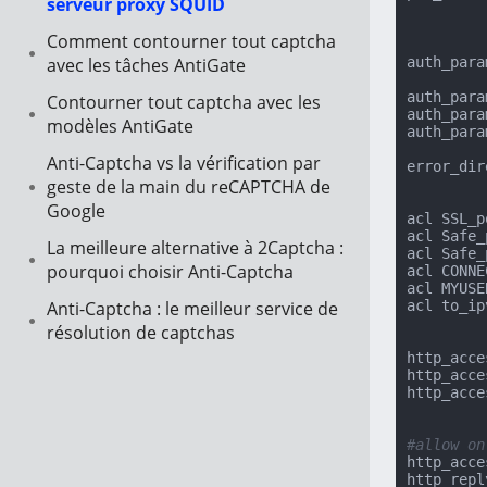
serveur proxy SQUID
Comment contourner tout captcha
avec les tâches AntiGate
auth_para
auth_para
Contourner tout captcha avec les
auth_para
modèles AntiGate
auth_para
Anti-Captcha vs la vérification par
error_dir
geste de la main du reCAPTCHA de
Google
acl SSL_p
acl Safe_
La meilleure alternative à 2Captcha :
acl Safe_
pourquoi choisir Anti-Captcha
acl CONNE
acl MYUSE
Anti-Captcha : le meilleur service de
acl to_ip
résolution de captchas
http_acce
http_acce
http_acce
#allow on
http_acce
http_repl