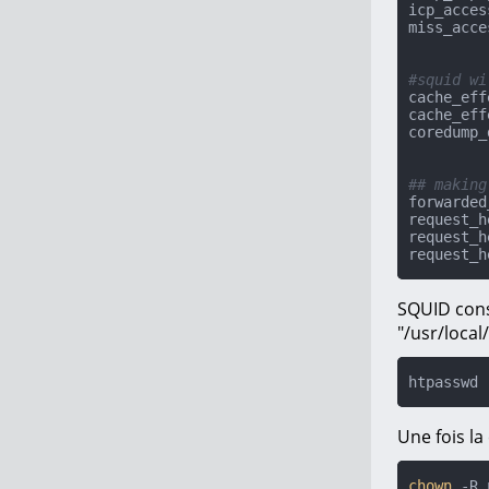
icp_acces
miss_acce
#squid wi
cache_eff
cache_eff
coredump_
## making
forwarded
request_h
request_h
request_h
SQUID conse
"/usr/local
htpasswd 
Une fois la
chown
 -R 