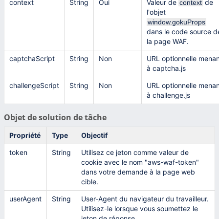
context
String
Oui
Valeur de
de
context
l'objet
window.gokuProps
dans le code source d
la page WAF.
captchaScript
String
Non
URL optionnelle menan
à captcha.js
challengeScript
String
Non
URL optionnelle menan
à challenge.js
Objet de solution de tâche
Propriété
Type
Objectif
token
String
Utilisez ce jeton comme valeur de
cookie avec le nom "aws-waf-token"
dans votre demande à la page web
cible.
userAgent
String
User-Agent du navigateur du travailleur.
Utilisez-le lorsque vous soumettez le
jeton de réponse.