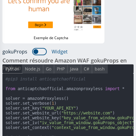
Exemple de Captcha
gokuProps
Widget
Comment résoudre Amazon WAF gokuProps en
Python
Python
Node.js
Go
PHP
Java
C#
bash
#pip3 install anticaptchaofficial
from
 anticaptchaofficial.amazonproxyless 
import
 *

solver = amazonProxyless()

solver.set_verbose(
1
)

solver.set_key(
"YOUR_API_KEY"
)

solver.set_website_url(
"https://website.com"
)

solver.set_website_key(
"key_value_from_window.gokuPro
solver.set_iv(
"iv_value_from_window.gokuProps_object"
)
solver.set_context(
"context_value_from_window.gokuPro