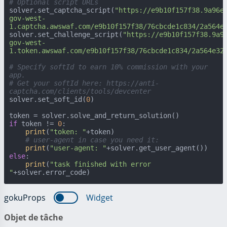
# Optional script URLs
solver.set_captcha_script(
"https://e9b10f157f38.9a96e
gov-west-
1.captcha.awswaf.com/e9b10f157f38/76cbcde1c834/2a564e
solver.set_challenge_script(
"https://e9b10f157f38.9a9
gov-west-
1.token.awswaf.com/e9b10f157f38/76cbcde1c834/2a564e32
# Specify softId to earn 10% commission with your 
app.
# Get your softId here: https://anti-
captcha.com/clients/tools/devcenter
solver.set_soft_id(
0
)

if
 token != 
0
:

print
(
"token: "
+token)

# user-agent in case you need it:
print
(
"user-agent: "
else
:

print
(
"task finished with error 
"
+solver.error_code)
gokuProps
Widget
Objet de tâche