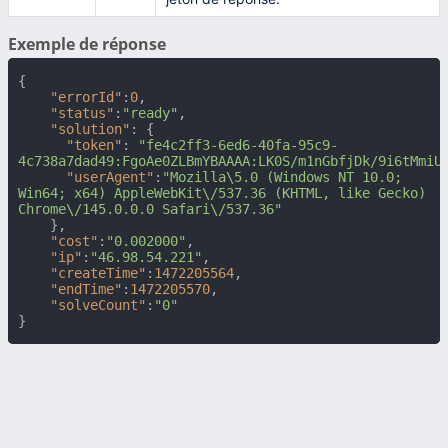
Exemple de réponse
{
"errorId"
:
0
,
"status"
:
"ready"
,
"solution"
:
{
"token"
:
"fe4c2ff3-6ed6-40fa-95c9-
4c738a7dad49:FgoAe0ZLBmYBAAAA:LK0S/m1nGbfjDk/9i6tMmiU
"userAgent"
:
"Mozilla\5.0 (Windows NT 10.0; 
Win64; x64) AppleWebKit\/537.36 (KHTML, like Gecko) 
Chrome\/145.0.0.0 Safari\/537.36"
}
,
"cost"
:
"0.002000"
,
"ip"
:
"46.98.54.221"
,
"createTime"
:
1472205564
,
"endTime"
:
1472205570
,
"solveCount"
:
"0"
}