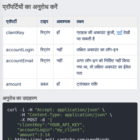
प्रॉपर्टियों का अनुरोध करें
प्रॉपर्टी
टाइप
आवश्यक
लक्ष्य
clientKey
स्ट्रिंग
हाँ
ग्राहक की अकाउंट कुंजी,
यहाँ
देखी
जा सकती है
accountLogin
स्ट्रिंग
नहीं
लक्षित अकाउंट का लॉग-इन
accountEmail
स्ट्रिंग
नहीं
अगर लॉग-इन को निर्दिष्ट नहीं किया
गया था, तो लक्षित अकाउंट का ईमेल
पता
amount
डबल
हाँ
ट्रांसफ़र राशि
अनुरोध का उदाहरण
curl -i -H 
"Accept: application/json"
 \

     -H 
"Content-Type: application/json"
 \

     -X POST -d 
'{

    "clientKey":"YOUR_API_KEY",

    "accountLogin":"my_client",

    "amount":3.14

}'
 https://api.anti-captcha.com/sendFunds