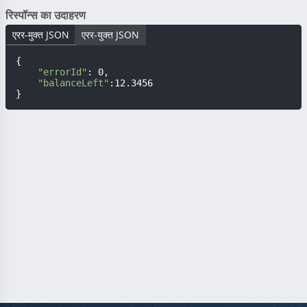
रिस्पॉन्स का उदाहरण
एरर-मुक्त JSON
एरर-युक्त JSON
{

"errorId"
: 0,

"balanceLeft"
:12.3456

}