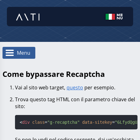
Menu
Come bypassare Recaptcha
Vai al sito web target,
questo
per esempio.
Trova questo tag HTML con il parametro chiave del
sito:
<
div
class
=
"g-recaptcha"
data-sitekey
=
"6LfydQgUA
Se non lo vedi nel codice sorgente, dai un'occhiata