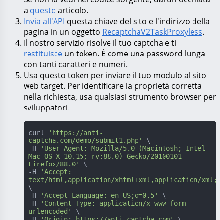
a
questo
articolo.
Invia all'API
questa chiave del sito e l'indirizzo della
pagina in un oggetto
RecaptchaV2TaskProxyless
.
Il nostro servizio risolve il tuo captcha e ti
restituisce
un token. È come una password lunga
con tanti caratteri e numeri.
Usa questo token per inviare il tuo modulo al sito
web target. Per identificare la proprietà corretta
nella richiesta, usa qualsiasi strumento browser per
sviluppatori.
curl 
'https://anti-
captcha.com/demo/submit1.php'
 \

-H 
'User-Agent: Mozilla/5.0 (Macintosh; Intel 
Mac OS X 10.15; rv:88.0) Gecko/20100101 
Firefox/88.0'
 \

-H 
'Accept: 
text/html,application/xhtml+xml,application/xml;
\

-H 
'Accept-Language: en-US;q=0.5'
 \

-H 
'Content-Type: application/x-www-form-
urlencoded'
 \

-H 
'Origin: https://anti-captcha.com'
 \
