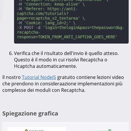
-H 
'Connection: keep-alive'
 \

-H 
'Referer: https://anti-
captcha.com/tutorials?
page=recaptcha_v2_textarea'
 \

-H 
'Cookie: lang_id=2;'
 \

-X POST -d 
'login=thelogin&pass=thepassword&g-
recaptcha-
response=TOKEN_FROM_ANTI_CAPTCHA_GOES_HERE'
Verifica che il risultato dell'invio è quello atteso.
Questo è il modo in cui risolvi Recaptcha o
Hcaptcha automaticamente.
Il nostro
Tutorial NodeJS
gratuito contiene lezioni video
che prendono in consideraazione implementazioni più
complesse dei moduli con Recaptcha.
Spiegazione grafica