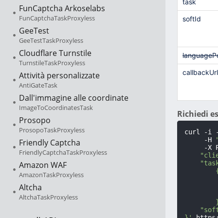
task
FunCaptcha Arkoselabs
FunCaptchaTaskProxyless
softId
GeeTest
GeeTestTaskProxyless
Cloudflare Turnstile
languageP
TurnstileTaskProxyless
callbackUrl
Attività personalizzate
AntiGateTask
Dall'immagine alle coordinate
ImageToCoordinatesTask
Richiedi 
Prosopo
ProsopoTaskProxyless
curl -i 
     -H 
Friendly Captcha
     -X 
FriendlyCaptchaTaskProxyless
    "cli
    "task
Amazon WAF
        {
AmazonTaskProxyless
        
Altcha
        
        
AltchaTaskProxyless
        }
    "soft
}'
 https