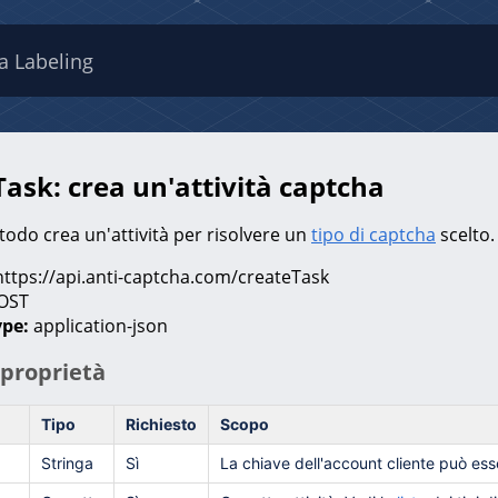
a Labeling
ask: crea un'attività captcha
odo crea un'attività per risolvere un
tipo di captcha
scelto.
ttps://api.anti-captcha.com/createTask
OST
ype:
application-json
 proprietà
Tipo
Richiesto
Scopo
Stringa
Sì
La chiave dell'account cliente può es