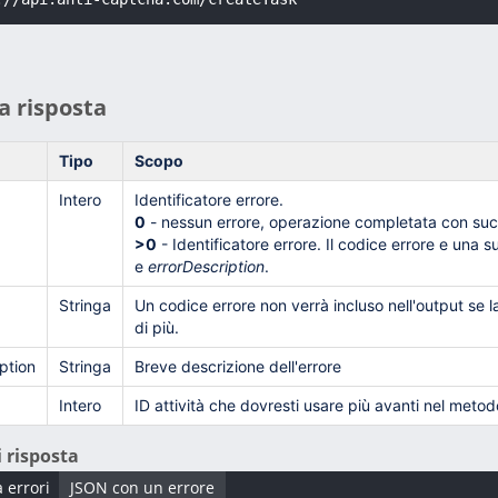
a risposta
Tipo
Scopo
Intero
Identificatore errore.
0
- nessun errore, operazione completata con su
>0
- Identificatore errore. Il codice errore e una 
e
errorDescription
.
Stringa
Un codice errore non verrà incluso nell'output se l
di più.
ption
Stringa
Breve descrizione dell'errore
Intero
ID attività che dovresti usare più avanti nel meto
 risposta
 errori
JSON con un errore