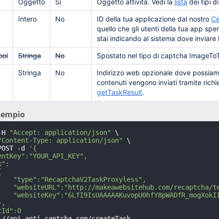
Oggetto
Sì
Oggetto attività. Vedi la
lista
dei tipi di
Intero
No
ID della tua applicazione dal nostro
Ce
quello che gli utenti della tua app sp
stai indicando al sistema dove inviare
ool
Stringa
No
Spostato nel tipo di captcha ImageTo
Stringa
No
Indirizzo web opzionale dove possiamo in
contenuti vengono inviati tramite rich
getTaskResult
.
esempio
-H 
"Accept: application/json"
 \

"Content-Type: application/json"
 \

POST -d 
'{

entKey":"YOUR_API_KEY",

":



    "type":"RecaptchaV2TaskProxyless",

    "websiteURL":"http://makeawebsitehub.com/recaptcha/te
    "websiteKey":"6LfI9IsUAAAAAKuvopU0hfY8pWADfR_mogXokII
,

Id":0

://api.anti-captcha.com/createTask