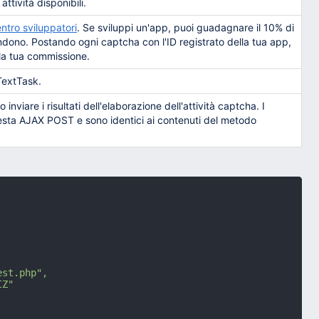
 attività disponibili.
ntro sviluppatori
. Se sviluppi un'app, puoi guadagnare il 10% di
endono. Postando ogni captcha con l'ID registrato della tua app,
 la tua commissione.
TextTask.
viare i risultati dell'elaborazione dell'attività captcha. I
iesta AJAX POST e sono identici ai contenuti del metodo
st.php",

Z"
