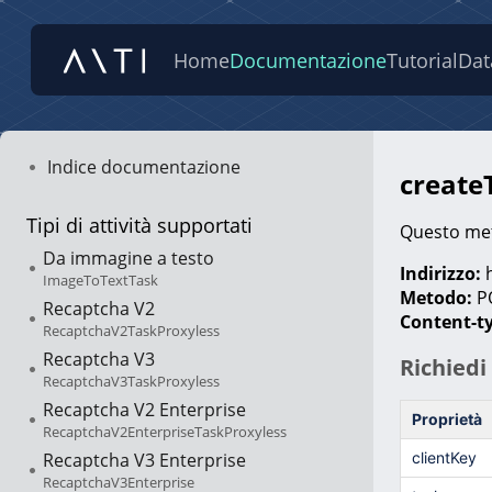
Home
Documentazione
Tutorial
Dat
Indice documentazione
createT
Tipi di attività supportati
Questo met
Da immagine a testo
Indirizzo:
h
ImageToTextTask
Metodo:
P
Recaptcha V2
Content-t
RecaptchaV2TaskProxyless
Recaptcha V3
Richiedi
RecaptchaV3TaskProxyless
Recaptcha V2 Enterprise
Proprietà
RecaptchaV2EnterpriseTaskProxyless
Recaptcha V3 Enterprise
clientKey
RecaptchaV3Enterprise