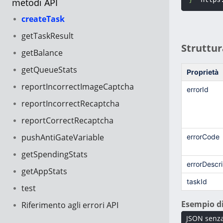
metodi API
createTask
getTaskResult
Struttur
getBalance
getQueueStats
Proprietà
reportIncorrectImageCaptcha
errorId
reportIncorrectRecaptcha
reportCorrectRecaptcha
pushAntiGateVariable
errorCode
getSpendingStats
errorDescri
getAppStats
taskId
test
Esempio di
Riferimento agli errori API
JSON senza