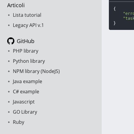
Articoli
{

"err
Lista tutorial
"tas
}
Legacy API v.1
GitHub
PHP library
Python library
NPM library (NodeJS)
Java example
C# example
Javascript
GO Library
Ruby