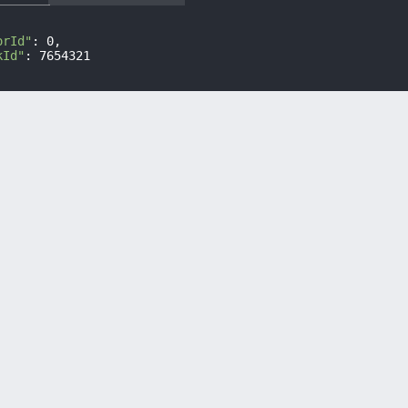
orId"
: 0,

kId"
: 7654321
