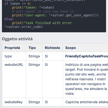
if
 token != 
0
:

print
(
"token: "
+token)

# user-agent in case you need it:
print
(
"user-agent: "
else
:

print
(
"task finished with error 
"
+solver.error_code)
Oggetto attività
Proprietà
Tipo
Richiesto
Scopo
type
Stringa
Sì
FriendlyCaptchaTaskProx
websiteURL
Stringa
Sì
Indirizzo di una pagina we
target. Può trovarsi in quals
punto del sito web, anche
nell'area riservata. I nostri
operatori non navigano in
quest'area, ma simulano la
visita.
websiteKey
Stringa
Sì
Captcha amichevole sitek