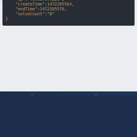
"createTime"
:
1472205564
,
"endTime"
:
1472205570
,
"solveCount"
:
"0"
}