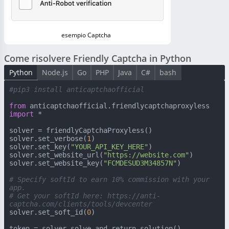
esempio Captcha
Come risolvere Friendly Captcha in Python
Python
Node.js
Go
PHP
Java
C#
bash
#pip3 install anticaptchaofficial
from
 anticaptchaofficial.friendlycaptchaproxyless 
import
 *

solver = friendlyCaptchaProxyless()

solver.set_verbose(
1
)

solver.set_key(
"YOUR_API_KEY_HERE"
)

solver.set_website_url(
"https://website.com"
)

solver.set_website_key(
"FCMDESUD3M34857N"
)

# Specify softId to earn 10% commission with your 
app.
# Get your softId here: https://anti-
captcha.com/clients/tools/devcenter
solver.set_soft_id(
0
)
