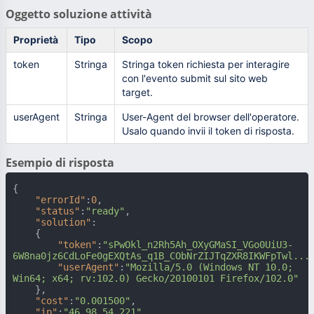
Oggetto soluzione attività
Proprietà
Tipo
Scopo
token
Stringa
Stringa token richiesta per interagire
con l'evento submit sul sito web
target.
userAgent
Stringa
User-Agent del browser dell'operatore.
Usalo quando invii il token di risposta.
Esempio di risposta
{
"errorId"
:
0
,
"status"
:
"ready"
,
"solution"
:
{
"token"
:
"sPwOkl_n2Rh5Ah_OXyGMaSI_VGo0UiU3-
6W8na0jz6CdLoFe0gEXQtAs_q1B_CObNrZIJTqZXR8IKWFpTwl...
"userAgent"
:
"Mozilla/5.0 (Windows NT 10.0; 
Win64; x64; rv:102.0) Gecko/20100101 Firefox/102.0"
}
,
"cost"
:
"0.001500"
,
"ip"
:
"46.98.54.221"
,