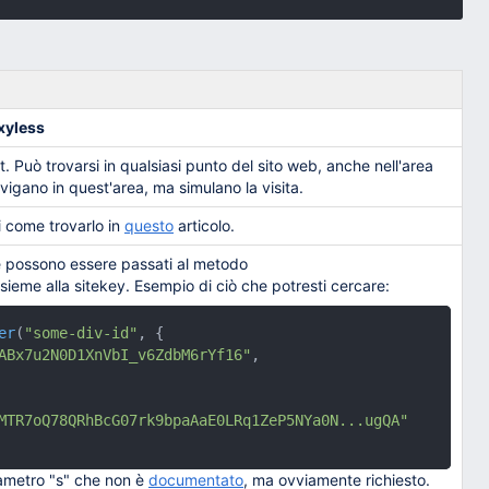
xyless
. Può trovarsi in qualsiasi punto del sito web, anche nell'area
avigano in quest'area, ma simulano la visita.
i come trovarlo in
questo
articolo.
he possono essere passati al metodo
sieme alla sitekey. Esempio di ciò che potresti cercare:
er
(
"some-div-id"
, {

ABx7u2N0D1XnVbI_v6ZdbM6rYf16"
,

MTR7oQ78QRhBcG07rk9bpaAaE0LRq1ZeP5NYa0N...ugQA"
ametro "s" che non è
documentato
, ma ovviamente richiesto.