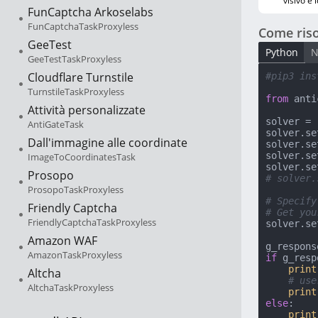
visivo è 
FunCaptcha Arkoselabs
FunCaptchaTaskProxyless
Come riso
GeeTest
Python
N
GeeTestTaskProxyless
Cloudflare Turnstile
#pip3 ins
TurnstileTaskProxyless
from
 anti
Attività personalizzate
solver = 
AntiGateTask
solver.se
Dall'immagine alle coordinate
solver.se
solver.se
ImageToCoordinatesTask
solver.se
Prosopo
# solver.
ProsopoTaskProxyless
# Specify
Friendly Captcha
# Get you
FriendlyCaptchaTaskProxyless
solver.se
Amazon WAF
AmazonTaskProxyless
if
 g_resp
print
Altcha
# use
AltchaTaskProxyless
print
else
:

print