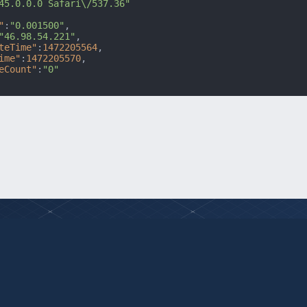
45.0.0.0 Safari\/537.36"
"
:
"0.001500"
,
"46.98.54.221"
,
teTime"
:
1472205564
,
ime"
:
1472205570
,
eCount"
:
"0"