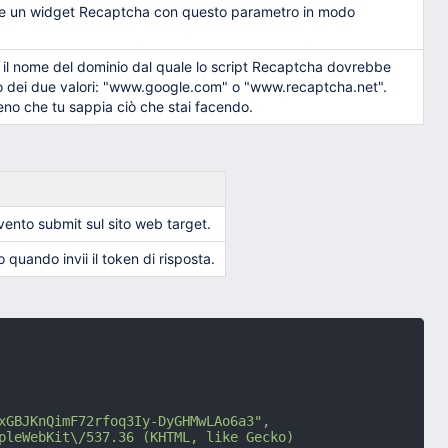
rnire un widget Recaptcha con questo parametro in modo
 il nome del dominio dal quale lo script Recaptcha dovrebbe
no dei due valori: "www.google.com" o "www.recaptcha.net".
o che tu sappia ciò che stai facendo.
evento submit sul sito web target.
quando invii il token di risposta.
xGBJKnQimF72rfoq3Iy-DyGHMwLAo6a3"
,
pleWebKit\/537.36 (KHTML, like Gecko) 