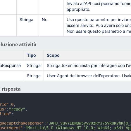
Invialo all'API così possiamo fo
appropriato.
Stringa
No
Usa questo parametro per inviare
essere servito. Può avere solo u
Non usare questo parametro a men
luzione attività
Tipo
Scopo
aResponse
Stringa
Stringa token richiesta per interagire con l'
Stringa
User-Agent del browser dell'operatore. Usalo 
 risposta
rId"
:
0
,
us"
:
"ready"
,
tion"
:
gRecaptchaResponse"
:
"3AHJ_VuvYIBNBW5yyv0zRYJ75VkOKvhKj9_
userAgent"
:
"Mozilla\5.0 (Windows NT 10.0; Win64; x64) Ap