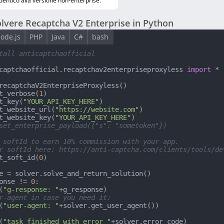
identico alla versione non-enterprise.
lvere Recaptcha V2 Enterprise in Python
ode.js
PHP
Java
C#
bash
tall anticaptchaofficial
captchaofficial.recaptchav2enterpriseproxyless 
import
 *

recaptchaV2EnterpriseProxyless()

t_verbose(
1
)

t_key(
"YOUR_API_KEY_HERE"
)

t_website_url(
"https://website.com"
)

t_website_key(
"YOUR_API_KEY_HERE"
set_enterprise_payload({"s": "sometoken"})
 softId to earn 10% commission with your app.
r softId here: https://anti-captcha.com/clients/tools/de
t_soft_id(
0
)

onse != 
0
:

(
"g-response: "
+g_response)

r-agent in case you need it:
(
"user-agent: "
(
"task finished with error "
+solver.error_code)