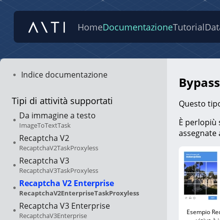
Home
Documentazione
Tutorial
Dat
Indice documentazione
Bypass
Tipi di attività supportati
Questo tipo
Da immagine a testo
È perlopiù 
ImageToTextTask
assegnate a
Recaptcha V2
RecaptchaV2TaskProxyless
Recaptcha V3
RecaptchaV3TaskProxyless
Recaptcha V2 Enterprise
RecaptchaV2EnterpriseTaskProxyless
Recaptcha V3 Enterprise
Esempio Reca
RecaptchaV3Enterprise