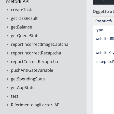
metodi API
createTask
Oggetto at
getTaskResult
Proprietà
getBalance
type
getQueueStats
websiteUR
reportIncorrectImageCaptcha
reportIncorrectRecaptcha
websiteKe
reportCorrectRecaptcha
enterprise
pushAntiGateVariable
getSpendingStats
getAppStats
test
Riferimento agli errori API