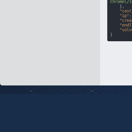
Chrome\/1
}
,
"cost
"ip"
:
"crea
"endT
"solv
}