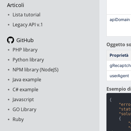
Articoli
Lista tutorial
apiDomain
Legacy API v.1
GitHub
Oggetto so
PHP library
Proprietà
Python library
gRecaptch
NPM library (NodeJS)
userAgent
Java example
Esempio di
C# example
Javascript
{
"erro
GO Library
"stat
"solu
Ruby
{
"
"