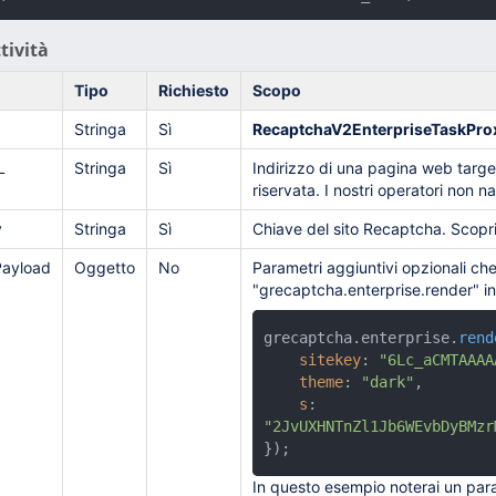
tività
Tipo
Richiesto
Scopo
Stringa
Sì
RecaptchaV2EnterpriseTaskPro
L
Stringa
Sì
Indirizzo di una pagina web target
riservata. I nostri operatori non n
y
Stringa
Sì
Chiave del sito Recaptcha. Scopr
Payload
Oggetto
No
Parametri aggiuntivi opzionali c
"grecaptcha.enterprise.render" in
grecaptcha.
enterprise
.
rend
sitekey
: 
"6Lc_aCMTAAAA
theme
: 
"dark"
,

s
: 
"2JvUXHNTnZl1Jb6WEvbDyBMzr
});
In questo esempio noterai un par