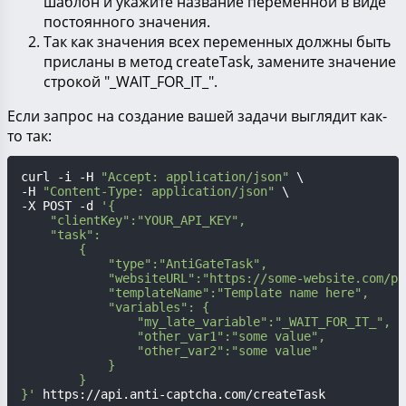
шаблон и укажите название переменной в виде
постоянного значения.
Так как значения всех переменных должны быть
присланы в метод createTask, замените значение
строкой "_WAIT_FOR_IT_".
Если запрос на создание вашей задачи выглядит как-
то так:
curl -i -H 
"Accept: application/json"
 \

-H 
"Content-Type: application/json"
 \

-X POST -d 
'{

    "clientKey":"YOUR_API_KEY",

    "task":

        {

            "type":"AntiGateTask",

            "websiteURL":"https://some-website.com/pat
            "templateName":"Template name here",

            "variables": {

                "my_late_variable":"_WAIT_FOR_IT_",

                "other_var1":"some value",

                "other_var2":"some value"

            }

        }

}'
 https://api.anti-captcha.com/createTask