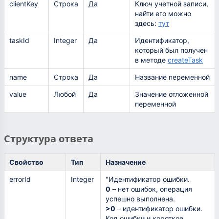
clientKey
Строка
Да
Ключ учетной записи,
найти его можно
здесь:
тут
taskId
Integer
Да
Идентификатор,
который был получен
в методе
createTask
name
Строка
Да
Название переменной
value
Любой
Да
Значение отложенной
переменной
Структура ответа
Свойство
Тип
Назначение
errorId
Integer
"Идентификатор ошибки.
0
– нет ошибок, операция
успешно выполнена.
>0
– идентификатор ошибки.
Код ошибки и короткое