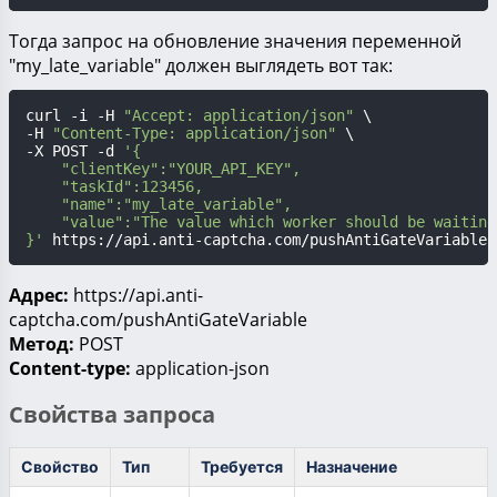
Тогда запрос на обновление значения переменной
"my_late_variable" должен выглядеть вот так:
curl -i -H 
"Accept: application/json"
 \

-H 
"Content-Type: application/json"
 \

-X POST -d 
'{

    "clientKey":"YOUR_API_KEY",

    "taskId":123456,

    "name":"my_late_variable",

    "value":"The value which worker should be waiting 
}'
 https://api.anti-captcha.com/pushAntiGateVariable
Адрес:
https://api.anti-
captcha.com/pushAntiGateVariable
Метод:
POST
Content-type:
application-json
Свойства запроса
Свойство
Тип
Требуется
Назначение