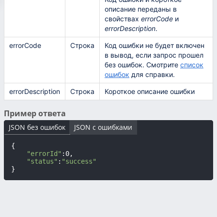
описание переданы в
свойствах
errorCode
и
errorDescription
.
errorCode
Строка
Код ошибки не будет включен
в вывод, если запрос прошел
без ошибок. Смотрите
список
ошибок
для справки.
errorDescription
Строка
Короткое описание ошибки
Пример ответа
JSON без ошибок
JSON с ошибками
{

"errorId"
:0,

"status"
:
"success"
}