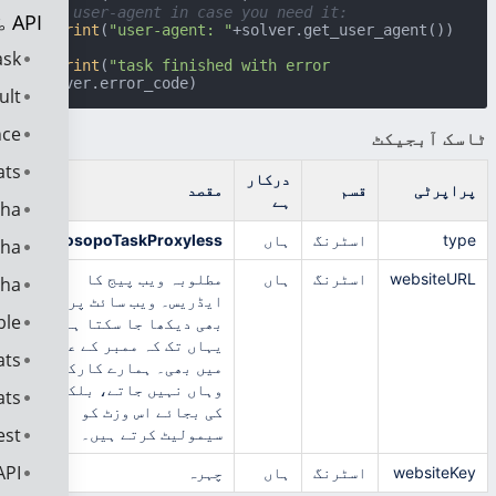
# user-agent in case you need it:
API طریقہ کار
print
(
"user-agent: "
else
:

ask
print
(
"task finished with error 
"
+solver.error_code)
ult
nce
ٹاسک آبجیکٹ
ats
درکار
پراپرٹی
قسم
مقصد
ہے
cha
type
اسٹرنگ
ہاں
ProsopoTaskProxyless
cha
websiteURL
اسٹرنگ
ہاں
مطلوبہ ویب پیج کا
cha
ایڈریس۔ ویب سائٹ پر کہیں
ble
بھی دیکھا جا سکتا ہے،
یہاں تک کہ ممبر کے علاقے
ats
میں بھی۔ ہمارے کارکن
وہاں نہیں جاتے، بلکہ اس
ats
کی بجائے اس وزٹ کو
est
سیمولیٹ کرتے ہیں۔
API خرابیوں کا ح
websiteKey
اسٹرنگ
ہاں
چہرہ