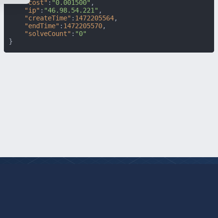
"cost"
:
"0.001500"
,
"ip"
:
"46.98.54.221"
,
"createTime"
:
1472205564
,
"endTime"
:
1472205570
,
"solveCount"
:
"0"
}