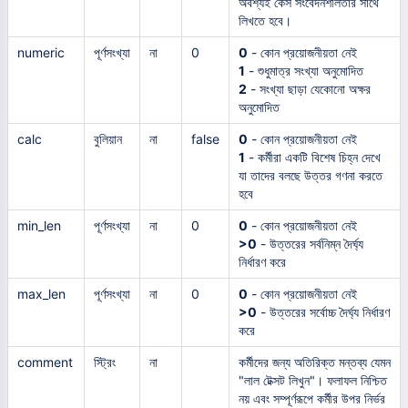
অবশ্যই কেস সংবেদনশীলতার সাথে
লিখতে হবে।
numeric
পূর্ণসংখ্যা
না
0
0
- কোন প্রয়োজনীয়তা নেই
1
- শুধুমাত্র সংখ্যা অনুমোদিত
2
- সংখ্যা ছাড়া যেকোনো অক্ষর
অনুমোদিত
calc
বুলিয়ান
না
false
0
- কোন প্রয়োজনীয়তা নেই
1
- কর্মীরা একটি বিশেষ চিহ্ন দেখে
যা তাদের বলছে উত্তর গণনা করতে
হবে
min_len
পূর্ণসংখ্যা
না
0
0
- কোন প্রয়োজনীয়তা নেই
>0
- উত্তরের সর্বনিম্ন দৈর্ঘ্য
নির্ধারণ করে
max_len
পূর্ণসংখ্যা
না
0
0
- কোন প্রয়োজনীয়তা নেই
>0
- উত্তরের সর্বোচ্চ দৈর্ঘ্য নির্ধারণ
করে
comment
স্ট্রিং
না
কর্মীদের জন্য অতিরিক্ত মন্তব্য যেমন
"লাল টেক্সট লিখুন"। ফলাফল নিশ্চিত
নয় এবং সম্পূর্ণরূপে কর্মীর উপর নির্ভর