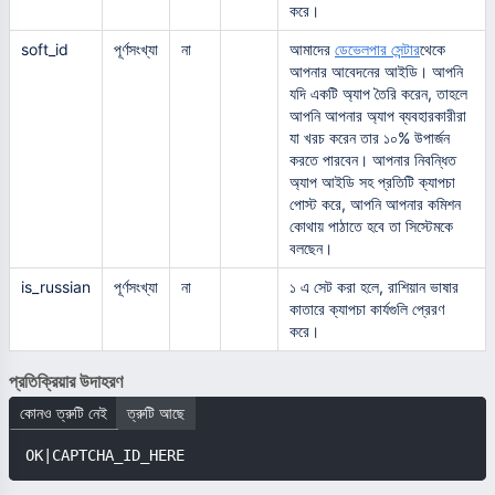
করে।
soft_id
পূর্ণসংখ্যা
না
আমাদের
ডেভেলপার সেন্টার
থেকে
আপনার আবেদনের আইডি। আপনি
যদি একটি অ্যাপ তৈরি করেন, তাহলে
আপনি আপনার অ্যাপ ব্যবহারকারীরা
যা খরচ করেন তার ১০% উপার্জন
করতে পারবেন। আপনার নিবন্ধিত
অ্যাপ আইডি সহ প্রতিটি ক্যাপচা
পোস্ট করে, আপনি আপনার কমিশন
কোথায় পাঠাতে হবে তা সিস্টেমকে
বলছেন।
is_russian
পূর্ণসংখ্যা
না
১ এ সেট করা হলে, রাশিয়ান ভাষার
কাতারে ক্যাপচা কার্যগুলি প্রেরণ
করে।
প্রতিক্রিয়ার উদাহরণ
কোনও ত্রুটি নেই
ত্রুটি আছে
OK|CAPTCHA_ID_HERE