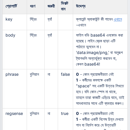
ডিফল্ট
প্রোপার্টি
ধরণ
জরুরী
উদ্দেশ্য
মান
key
স্ট্রিং
হ্যাঁ
ক্লায়েন্ট অ্যাকাউন্ট কী পাবেন
এখানে
-এখানে
body
স্ট্রিং
হ্যাঁ
ফাইল বডি base64 এনকোড করা
হয়েছে। লাইন ব্রেক ছাড়া এটি
পাঠাতে ভুলবেন না।
'data:image/png,' বা অনুরূপ
ট্যাগগুলি অন্তর্ভুক্ত করবেন না,
কেবল base64!
phrase
বুলিয়ান
না
false
0
- কোন প্রয়োজনীয়তা নেই
1
- কর্মীদের কমপক্ষে একটি
"space" সহ একটি উত্তর লিখতে
হবে। যদি কোন স্পেস না থাকে,
তাহলে তারা কাজটি এড়িয়ে যাবে, তাই
সাবধানতার সাথে এটি ব্যবহার করুন।
regsense
বুলিয়ান
না
true
0
- কোন প্রয়োজনীয়তা নেই
1
- কর্মীরা একটি বিশেষ চিহ্ন দেখতে
পান যা নির্দেশ করে যে উত্তরটি