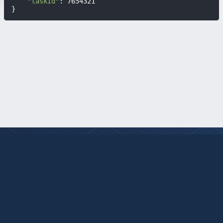
"taskId"
: 7654321

}