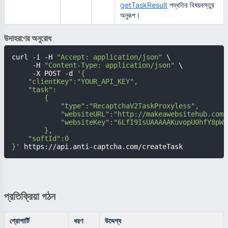
getTaskResult
পদ্ধতির বিষয়বস্তুর
অনুরূপ।
উদাহরণের অনুরোধ
curl -i -H 
"Accept: application/json"
 \

     -H 
"Content-Type: application/json"
 \

     -X POST -d 
'{

    "clientKey":"YOUR_API_KEY",

    "task":

        {

            "type":"RecaptchaV2TaskProxyless",

            "websiteURL":"http://makeawebsitehub.com/
            "websiteKey":"6LfI9IsUAAAAAKuvopU0hfY8pWA
        },

    "softId":0

}'
 https://api.anti-captcha.com/createTask
প্রতিক্রিয়া গঠন
প্রোপার্টি
ধরণ
উদ্দেশ্য