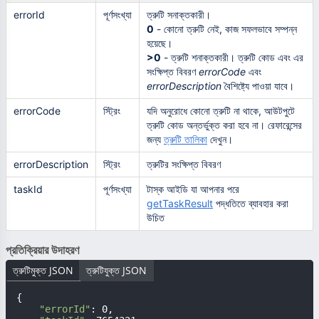
errorId
পূর্ণসংখ্যা
ত্রুটি সনাক্তকারী।
0
- কোনো ত্রুটি নেই, কাজ সফলভাবে সম্পন্ন
হয়েছে।
>0
- ত্রুটি শনাক্তকারী। ত্রুটি কোড এবং এর
সংক্ষিপ্ত বিবরণ
errorCode
এবং
errorDescription
বৈশিষ্ট্যে পাওয়া যাবে।
errorCode
স্ট্রিং
যদি অনুরোধে কোনো ত্রুটি না থাকে, আউটপুটে
ত্রুটি কোড অন্তর্ভুক্ত করা হবে না। রেফারেন্সের
জন্য
ত্রুটি তালিকা
দেখুন।
errorDescription
স্ট্রিং
ত্রুটির সংক্ষিপ্ত বিবরণ
taskId
পূর্ণসংখ্যা
টাস্ক আইডি যা আপনার পরে
getTaskResult
পদ্ধতিতে ব্যাবহার করা
উচিত
প্রতিক্রিয়ার উদাহরণ
ত্রুটিমুক্ত JSON
ত্রুটিযুক্ত JSON
{

"errorId"
: 0,
