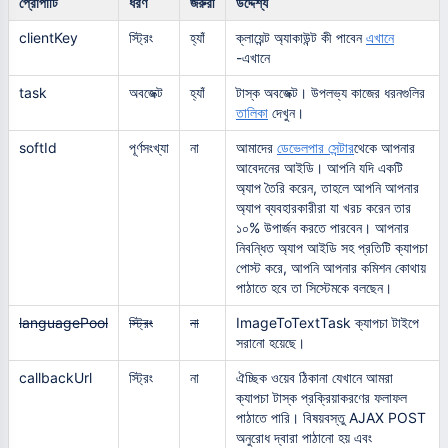
প্রোপার্টি
ধরণ
জরুরী
উদ্দেশ্য
clientKey
স্ট্রিং
হ্যাঁ
ক্লায়েন্ট অ্যাকাউন্ট কী পাবেন
এখানে
-এখানে
task
অবজেক্ট
হ্যাঁ
টাস্ক অবজেক্ট। উপলভ্য কাজের ধরনগুলির
তালিকা
দেখুন।
softId
পূর্ণসংখ্যা
না
আমাদের
ডেভেলপার সেন্টার
থেকে আপনার
আবেদনের আইডি। আপনি যদি একটি
অ্যাপ তৈরি করেন, তাহলে আপনি আপনার
অ্যাপ ব্যবহারকারীরা যা খরচ করেন তার
১০% উপার্জন করতে পারবেন। আপনার
নিবন্ধিত অ্যাপ আইডি সহ প্রতিটি ক্যাপচা
পোস্ট করে, আপনি আপনার কমিশন কোথায়
পাঠাতে হবে তা সিস্টেমকে বলছেন।
languagePool
স্ট্রিং
না
ImageToTextTask ক্যাপচা টাইপে
সরানো হয়েছে।
callbackUrl
স্ট্রিং
না
ঐচ্ছিক ওয়েব ঠিকানা যেখানে আমরা
ক্যাপচা টাস্ক প্রক্রিয়াকরণের ফলাফল
পাঠাতে পারি। বিষয়বস্তু AJAX POST
অনুরোধ দ্বারা পাঠানো হয় এবং