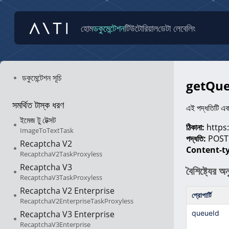
হোম
ডকুমেন্টেশন
টিউটোরিয়াল
ডেটা লেবেলিং
ডকুমেন্টেশন সূচি
getQueue
সমর্থিত টাস্ক ধরণ
এই পদ্ধতিটি এক
ইমেজ টু টেক্সট
ঠিকানা:
https:
ImageToTextTask
পদ্ধতি:
POST
Recaptcha V2
Content-t
RecaptchaV2TaskProxyless
Recaptcha V3
বৈশিষ্ট্যের অ
RecaptchaV3TaskProxyless
Recaptcha V2 Enterprise
প্রোপার্টি
RecaptchaV2EnterpriseTaskProxyless
Recaptcha V3 Enterprise
queueId
RecaptchaV3Enterprise