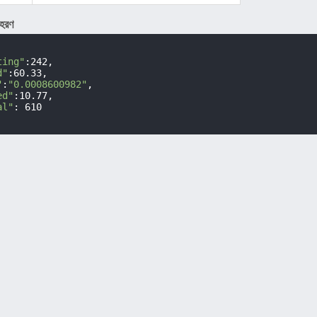
াহরণ
ting"
:242,

d"
:60.33,

"
:
"0.0008600982"
,

ed"
:10.77,

al"
: 610
