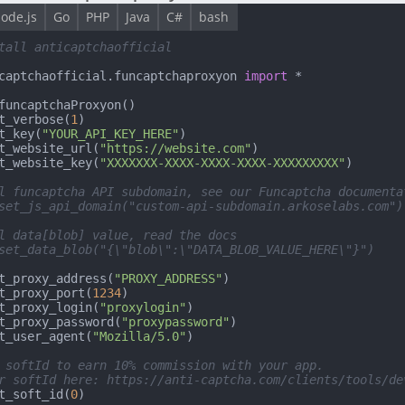
ode.js
Go
PHP
Java
C#
bash
tall anticaptchaofficial
captchaofficial.funcaptchaproxyon 
import
 *

funcaptchaProxyon()

t_verbose(
1
)

t_key(
"YOUR_API_KEY_HERE"
)

t_website_url(
"https://website.com"
)

t_website_key(
"XXXXXXX-XXXX-XXXX-XXXX-XXXXXXXXX"
)

l funcaptcha API subdomain, see our Funcaptcha documenta
set_js_api_domain("custom-api-subdomain.arkoselabs.com")
l data[blob] value, read the docs
set_data_blob("{\"blob\":\"DATA_BLOB_VALUE_HERE\"}")
t_proxy_address(
"PROXY_ADDRESS"
)

t_proxy_port(
1234
)

t_proxy_login(
"proxylogin"
)

t_proxy_password(
"proxypassword"
)

t_user_agent(
"Mozilla/5.0"
)

 softId to earn 10% commission with your app.
r softId here: https://anti-captcha.com/clients/tools/de
t_soft_id(
0
)
