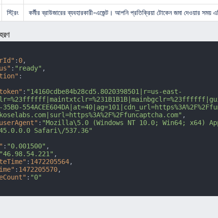
স্ট্রিং
কর্মীর ব্রাউজারের ব্যবহারকারী-এজেন্ট। আপনি প্রতিক্রিয়া টোকেন জমা দেওয়ার সময় 
াহরণ
rId"
:
0
,
us"
:
"ready"
,
tion"
:
token"
:
"14160cdbe84b28cd5.8020398501|r=us-east-
lr=%23ffffff|maintxtclr=%231B1B1B|mainbgclr=%23ffffff|gu
-35B0-554ACEE604DA|at=40|ag=101|cdn_url=https%3A%2F%2Ffu
koselabs.com|surl=https%3A%2F%2Ffuncaptcha.com"
,
userAgent"
:
"Mozilla\5.0 (Windows NT 10.0; Win64; x64) Ap
45.0.0.0 Safari\/537.36"
"
:
"0.001500"
,
"46.98.54.221"
,
teTime"
:
1472205564
,
ime"
:
1472205570
,
eCount"
:
"0"