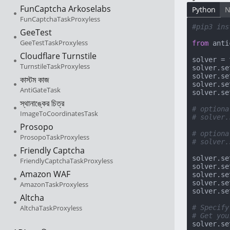
FunCaptcha Arkoselabs
Python
N
FunCaptchaTaskProxyless
#pip3 ins
GeeTest
GeeTestTaskProxyless
from
 anti
Cloudflare Turnstile
solver = 
TurnstileTaskProxyless
solver.se
solver.se
কাস্টম কাজ
solver.se
AntiGateTask
solver.se
স্থানাঙ্কের চিত্র
# optiona
ImageToCoordinatesTask
# solver.
Prosopo
# optiona
ProsopoTaskProxyless
# solver.
Friendly Captcha
solver.se
FriendlyCaptchaTaskProxyless
solver.se
Amazon WAF
solver.se
solver.se
AmazonTaskProxyless
solver.se
Altcha
AltchaTaskProxyless
# Specify
# Get you
solver.se