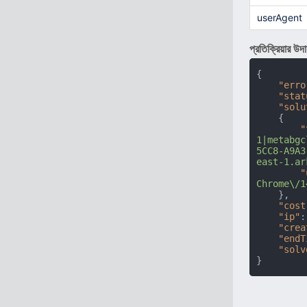
userAgent
প্রতিক্রিয়ার উদ
{
"erro
"stat
"solu
{
"
1|metabgc
5CC8-A9A3
east-1.ar
"
Chrome\/1
}
,
"cost
"ip"
:
"crea
"endT
"solv
}