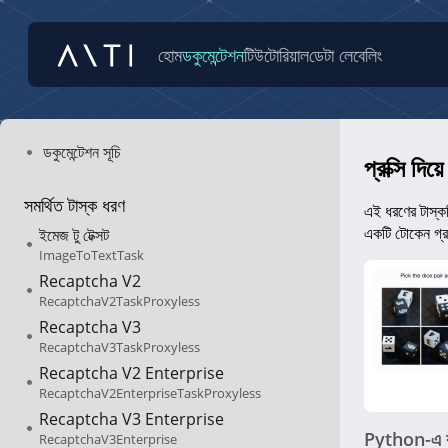
হোম
ডকুমেন্টেশন
টিউটোরিয়াল
ডেটা লেবেলিং
ডকুমেন্টেশন সূচি
প্রক্সি 
সমর্থিত টাস্ক ধরণ
এই ধরণের টাস্ক
একটি টোকেন গ্
ইমেজ টু টেক্সট
ImageToTextTask
Recaptcha V2
RecaptchaV2TaskProxyless
Recaptcha V3
RecaptchaV3TaskProxyless
Recaptcha V2 Enterprise
RecaptchaV2EnterpriseTaskProxyless
Recaptcha V3 Enterprise
Python-এ ক
RecaptchaV3Enterprise