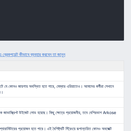
পয়েন্ট কীভাবে ব্যবহার করবেন তা জানুন
ইটে যে কোনও জায়গায় অবস্থিত হতে পারে, মেম্বার এরিয়াতেও। আমাদের কর্মীরা সেখানে
রে।
াভাস্ক্রিপ্ট উইজেট লোড হয়েছে। কিছু ক্ষেত্রে প্রয়োজনীয়, তবে বেশিরভাগ Arkose
ামিটারের প্রয়োজন হতে পারে। এই বৈশিষ্ট্যটি স্ট্রিংয়ে রূপান্তরিত কোনও অবজেক্ট