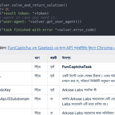
!= 
0
:

(
"result token: "
+token)

r-agent in case you need it:
(
"user-agent: "
(
"task finished with error "
+solver.error_code)
িয়াল:
FunCaptcha এবং Geetest-এর জন্য API প্যারামিটার খুঁজতে Chrome-এ ব্রেক
ধরণ
জরুরী
উদ্দেশ্য
স্ট্রিং
হ্যাঁ
FunCaptchaTask
L
স্ট্রিং
হ্যাঁ
একটি টার্গেট ওয়েব পেজের ঠিকানা। ওয়েব সা
চলাচল করে না, পরিবর্তে ভিজিটটি অনুকরণ ক
licKey
স্ট্রিং
হ্যাঁ
Arkose Labs পাবলিক কী
aApiJSSubdomain
স্ট্রিং
না
কাস্টম Arkose Labs সাবডোমেন যেটি থেকে জ
Labs সংহতগুলি এটি ছাড়া চালিত হয়।
স্ট্রিং
না
Arkose Labs প্রয়োগের জন্য অতিরিক্ত প্যার