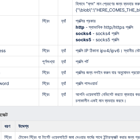
হিসাবে "ব্লব" মান প্রেরণের জন্য ব্যবহার 
{"\blob\":\"HERE_COMES_THE_b
স্ট্রিং
হ্যাঁ
প্রক্সির প্রকার
http
- স্বাভাবিক http/https প্রক্সি
socks4
- socks4 প্রক্সি
socks5
- socks5 প্রক্সি
ess
স্ট্রিং
হ্যাঁ
প্রক্সি IP ঠিকানা ipv4/ipv6। স্থানীয় নেট
পূর্ণসংখ্যা
হ্যাঁ
প্রক্সি পর্ট
n
স্ট্রিং
হ্যাঁ
প্রক্সির জন্য লগইন করুন যার অনুমোদন প্রয়
word
স্ট্রিং
হ্যাঁ
প্রক্সি পাসওয়ার্ড
স্ট্রিং
হ্যাঁ
আপনি ওয়েবসাইট নেভিগেট করতে ব্যবহার করছে
চলাকালীন একই মান ব্যবহার করবে।
জেক্ট
ধরণ
উদ্দেশ্য
স্ট্রিং
টোকেন স্ট্রিং যা টার্গেট ওয়েবসাইটে জমা দেওয়ার ফর্মের সাথে ইন্টারঅ্যাক্ট করার জন্য প্