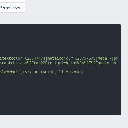
এটি ব্যবহার করুন।
itextcolor=%23747474|metaiconclr=%23757575|meta=7|pk=B7D
ncaptcha.com%2Fcdn%2Ffc|lurl=https%3A%2F%2Faudio-us-
pleWebKit\/537.36 (KHTML, like Gecko) 