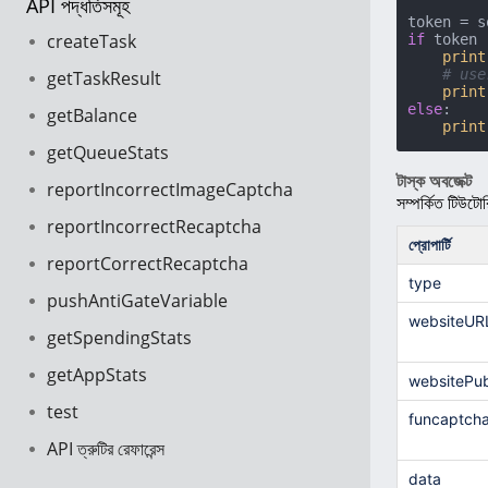
API পদ্ধতিসমূহ
createTask
if
 token 
print
# use
getTaskResult
print
else
:

getBalance
print
getQueueStats
টাস্ক অবজেক্ট
reportIncorrectImageCaptcha
সম্পর্কিত টিউটোর
reportIncorrectRecaptcha
প্রোপার্টি
reportCorrectRecaptcha
type
pushAntiGateVariable
websiteUR
getSpendingStats
getAppStats
websitePub
test
funcaptch
API ত্রুটির রেফারেন্স
data