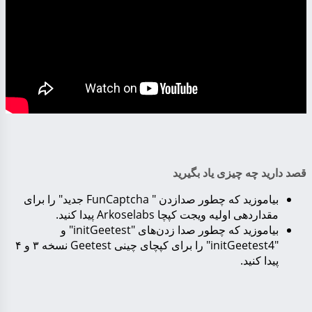
قصد دارید چه چیزی یاد بگیرید
بیاموزید که چطور صدازدن " FunCaptcha جدید" را برای
مقداردهی اولیه ویجت کپچا Arkoselabs پیدا کنید.
بیاموزید که چطور صدا زدن‌های "initGeetest" و
"initGeetest4" را برای کپچای چینی Geetest نسخه ۳ و ۴
پیدا کنید.