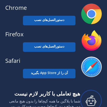
Chrome
دستورالعمل‌های نصب
Firefox
دستورالعمل‌های نصب
Safari
آن را از App Store بگیرید
هیچ تعاملی با کاربر لازم نیست
شما با پلاگین ما همه کپچاها را بدون هیچ مانعی
دور خواهید زد. کپچاها به‌صورت خودکار در پس