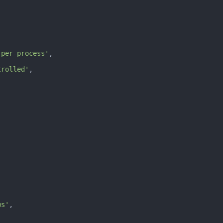
-per-process'
,

trolled'
,



ws'
,
