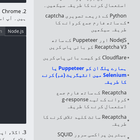
استعمال کرنے کا طریقہ سیکھیں۔
2. Chrome کے لیے ZIP ورژن میں پلگ ان ڈاؤن لوڈ کریں، اسے اپنے پروجیکٹ فولڈر میں ان زپ کریں۔ اصل ورژن
Python کے ذریعے تصویری captcha
ہیں۔ آپ اس
کے ساتھ فارم جمع کروانے کا
طریقہ سیکھیں
n
Node.js
NodeJS اور Puppeteer کے ساتھ
Recaptcha V3 کو بائی پاس کریں
Cloudflare کو کیسے بائی پاس کریں
ہمارے پلگ ان کو Puppeteer یا
Selenium میں انٹیگریٹ (ضم) کرنے
کا طریقہ
Recaptcha کے ساتھ فارم جمع
کروانے کے لیے g-response
استعمال کرنے کا طریقہ
Recaptcha سائٹ کلید تلاش کرنے کا
طریقہ
3. اگلا، اپنی API کلید کو
بہترین پراکسی سرور SQUID
تلاش کر سک