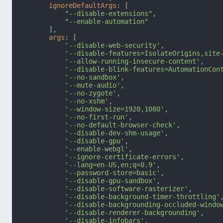
ignoreDefaultArgs
: [

"--disable-extensions"
,

"--enable-automation"
        ],

args
: [

'--disable-web-security'
,

'--disable-features=IsolateOrigins,site
'--allow-running-insecure-content'
,

'--disable-blink-features=AutomationCon
'--no-sandbox'
,

'--mute-audio'
,

'--no-zygote'
,

'--no-xshm'
,

'--window-size=1920,1080'
,

'--no-first-run'
,

'--no-default-browser-check'
,

'--disable-dev-shm-usage'
,

'--disable-gpu'
,

'--enable-webgl'
,

'--ignore-certificate-errors'
,

'--lang=en-US,en;q=0.9'
,

'--password-store=basic'
,

'--disable-gpu-sandbox'
,

'--disable-software-rasterizer'
,

'--disable-background-timer-throttling'
,
'--disable-backgrounding-occluded-windo
'--disable-renderer-backgrounding'
,

'--disable-infobars'
,
