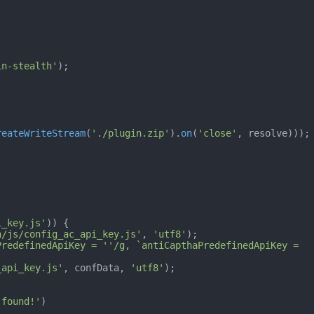
in-stealth'
);

reateWriteStream
(
'./plugin.zip'
).
on
(
'close'
, resolve)));

i_key.js'
)) {

n/js/config_ac_api_key.js'
, 
'utf8'
);

PredefinedApiKey = ''/g
, 
`antiCapthaPredefinedApiKey = 
_api_key.js'
, confData, 
'utf8'
);

 found!'
)
