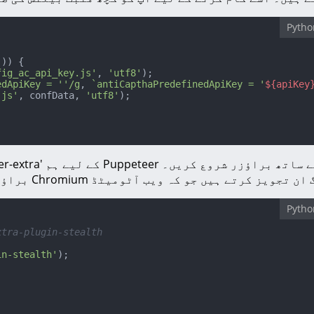
Pytho
'
)) {

fig_ac_api_key.js'
, 
'utf8'
);

edApiKey = ''/g
, 
`antiCapthaPredefinedApiKey = '
${apiKey
.js'
, confData, 
'utf8'
);



Pytho
xtra-plugin-stealth
in-stealth'
);
