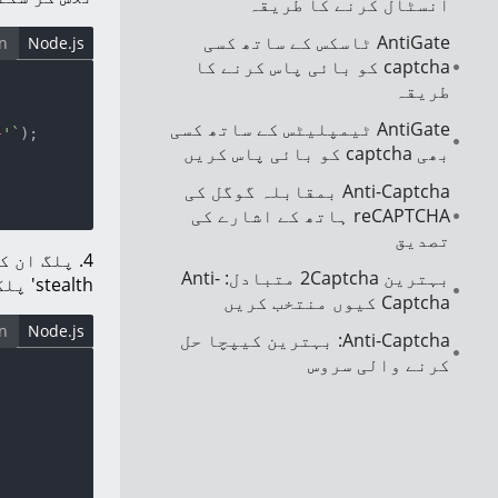
انسٹال کرنے کا طریقہ
AntiGate ٹاسکس کے ساتھ کسی
n
Node.js
captcha کو بائی پاس کرنے کا
طریقہ
AntiGate ٹیمپلیٹس کے ساتھ کسی
}
'`
);

بھی captcha کو بائی پاس کریں
Anti-Captcha بمقابلہ گوگل کی
reCAPTCHA ہاتھ کے اشارے کی
تصدیق
بہترین 2Captcha متبادل: Anti-
stealth' پلگ ان تجویز کرتے ہیں جو کہ ویب آٹومیٹڈ Chromium براؤزر کی تمام نشانیوں کو چھپاتا ہے۔
Captcha کیوں منتخب کریں
n
Node.js
Anti-Captcha: بہترین کیپچا حل
کرنے والی سروس