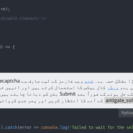
'
+e);

.disable-timeouts')+`


d
) =>
 {

کچھ
ی ہے،
دیگر
کال بیکس کا استعمال کرتے ہیں اور انہیں خو
کے آنے کا انتظار کریں اور پھر جمع کروائی
Pytho
'
).
catch
(
error
 =>
console
.
log
(
'failed to wait for the se