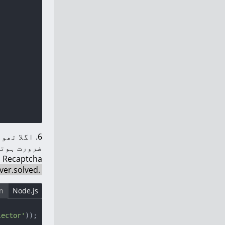
6. اگلا تھوڑا مشکل حصہ ہے۔
ضرورت ہوت
Recaptcha کے حل ہونے کے فوراً بعد Submit بٹن کو دبانا چاہتے ہیں۔ اسے صحیح وقت پر کرنے کے لیے، بس سلیکٹر
.antigate_solver.solved
n
Node.js
lector'