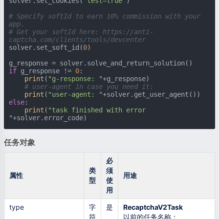
solver.set_cookies(
"test=true"
)

# Specify softId to earn 10% commission with your 
app.
# Get your softId here: https://anti-
captcha.com/clients/tools/devcenter
solver.set_soft_id(
0
)

if
 g_response != 
0
:

print
(
"g-response: "
+g_response)

# user-agent in case you need it:
print
(
"user-agent: "
else
:

print
(
"task finished with error 
"
+solver.error_code)
任务对象
必
类
须
属性
用途
型
使
用
type
字
是
RecaptchaV2Task
符
以前的任务名称：