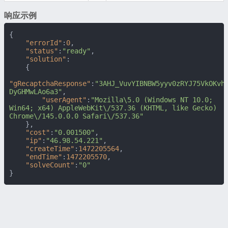
响应示例
{
"errorId"
:
0
,
"status"
:
"ready"
,
"solution"
:
{
"gRecaptchaResponse"
:
"3AHJ_VuvYIBNBW5yyv0zRYJ75VkOKvh
DyGHMwLAo6a3"
,
"userAgent"
:
"Mozilla\5.0 (Windows NT 10.0; 
Win64; x64) AppleWebKit\/537.36 (KHTML, like Gecko) 
Chrome\/145.0.0.0 Safari\/537.36"
}
,
"cost"
:
"0.001500"
,
"ip"
:
"46.98.54.221"
,
"createTime"
:
1472205564
,
"endTime"
:
1472205570
,
"solveCount"
:
"0"
}