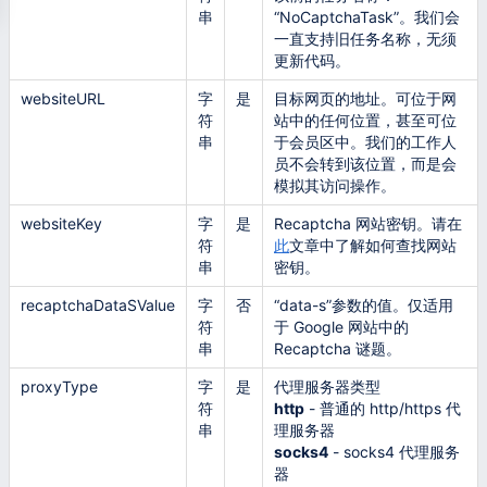
串
“NoCaptchaTask”。我们会
一直支持旧任务名称，无须
更新代码。
websiteURL
字
是
目标网页的地址。可位于网
符
站中的任何位置，甚至可位
串
于会员区中。我们的工作人
员不会转到该位置，而是会
模拟其访问操作。
websiteKey
字
是
Recaptcha 网站密钥。请在
符
此
文章中了解如何查找网站
串
密钥。
recaptchaDataSValue
字
否
“data-s”参数的值。仅适用
符
于 Google 网站中的
串
Recaptcha 谜题。
proxyType
字
是
代理服务器类型
符
http
- 普通的 http/https 代
串
理服务器
socks4
- socks4 代理服务
器