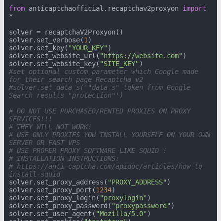
from
 anticaptchaofficial.recaptchav2proxyon 
import
*

solver = recaptchaV2Proxyon()

solver.set_verbose(
1
)

solver.set_key(
"YOUR_KEY"
)

solver.set_website_url(
"https://website.com"
)

solver.set_website_key(
"SITE_KEY"
#set optional custom parameter which Google made 
for their search page Recaptcha v2
#solver.set_data_s('"data-s" token from Google 
Search results "protection"')
# DO NOT USE PURCHASED/RENTED PROXIES ON PROXY 
SERVICES!!!
# THEY WILL NOT WORK!
# USE ONLY PROXIES YOU INSTALL YOURSELF ON YOUR OWN 
SERVER OR FAST VPS
# USE PROPER PROXY SOFTWARE LIKE SQUID !
# INSTALLATION INSTRUCTIONS:
# https://anti-captcha.com/apidoc/articles/how-to-
install-squid
solver.set_proxy_address(
"PROXY_ADDRESS"
)

solver.set_proxy_port(
1234
)

solver.set_proxy_login(
"proxylogin"
)

solver.set_proxy_password(
"proxypassword"
)

solver.set_user_agent(
"Mozilla/5.0"
)
