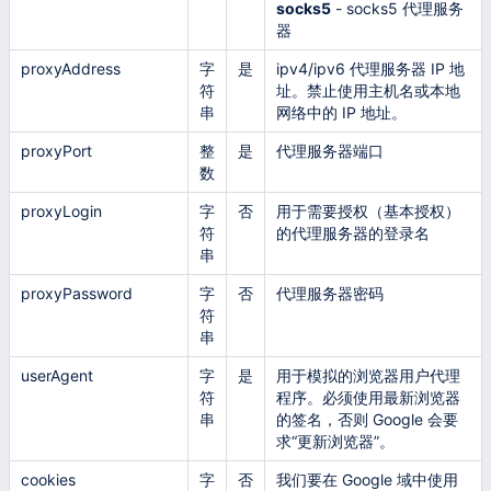
socks5
- socks5 代理服务
器
proxyAddress
字
是
ipv4/ipv6 代理服务器 IP 地
符
址。禁止使用主机名或本地
串
网络中的 IP 地址。
proxyPort
整
是
代理服务器端口
数
proxyLogin
字
否
用于需要授权（基本授权）
符
的代理服务器的登录名
串
proxyPassword
字
否
代理服务器密码
符
串
userAgent
字
是
用于模拟的浏览器用户代理
符
程序。必须使用最新浏览器
串
的签名，否则 Google 会要
求“更新浏览器”。
cookies
字
否
我们要在 Google 域中使用