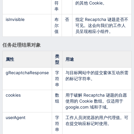
符
的其他 Cookie。
串
isInvisible
布
否
指定 Recaptcha 谜题是否不
尔
可见。这会向我们的工作人
值
员呈现相应小组件。
任务处理结果对象
类
属性
用途
型
gRecaptchaResponse
字
与目标网站中的提交窗体互动所需
符
的标记字符串。
串
cookies
数
用于破解 Recaptcha 谜题的自愿
组
使用的 Cookie 数组。仅适用于
google.com 域和子域。
userAgent
字
工作人员浏览器的用户代理值。可
符
在提交响应标记时使用。
串