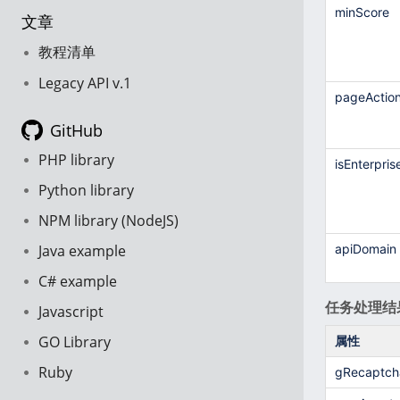
minScore
文章
教程清单
Legacy API v.1
pageActio
GitHub
PHP library
isEnterpris
Python library
NPM library (NodeJS)
Java example
apiDomain
C# example
任务处理结
Javascript
GO Library
属性
Ruby
gRecaptch