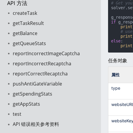
API 方法
# Get you
solver.se
createTask
if
 g_resp
getTaskResult
print
# use
getBalance
print
else
:

getQueueStats
print
reportIncorrectImageCaptcha
任务对象
reportIncorrectRecaptcha
reportCorrectRecaptcha
属性
pushAntiGateVariable
type
getSpendingStats
getAppStats
websiteUR
test
websiteKe
API 错误相关参考资料