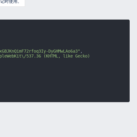
标记时使用。
xGBJKnQimF72rfoq3Iy-DyGHMwLAo6a3"
,
pleWebKit\/537.36 (KHTML, like Gecko) 