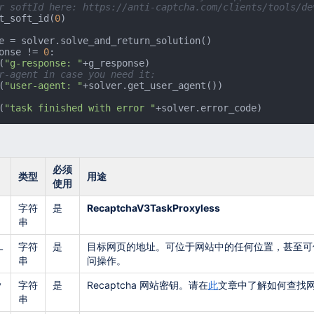
r softId here: https://anti-captcha.com/clients/tools/de
t_soft_id(
0
)

onse != 
0
:

(
"g-response: "
+g_response)

r-agent in case you need it:
(
"user-agent: "
(
"task finished with error "
+solver.error_code)
必须
类型
用途
使用
字符
是
RecaptchaV3TaskProxyless
串
L
字符
是
目标网页的地址。可位于网站中的任何位置，甚至可
串
问操作。
y
字符
是
Recaptcha 网站密钥。请在
此
文章中了解如何查找
串