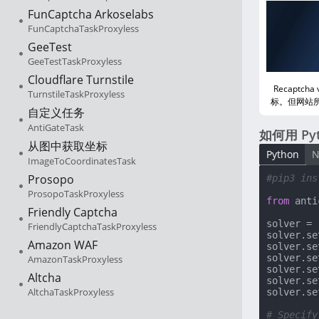
FunCaptcha Arkoselabs
FunCaptchaTaskProxyless
GeeTest
GeeTestTaskProxyless
Cloudflare Turnstile
Recapt
TurnstileTaskProxyless
标。但网站所有
自定义任务
AntiGateTask
如何用 Pyt
从图中获取坐标
Python
N
ImageToCoordinatesTask
Prosopo
#pip3 ins
ProsopoTaskProxyless
from
 anti
Friendly Captcha
solver = 
FriendlyCaptchaTaskProxyless
solver.se
Amazon WAF
solver.se
solver.se
AmazonTaskProxyless
solver.se
Altcha
solver.se
AltchaTaskProxyless
solver.se
# Specify