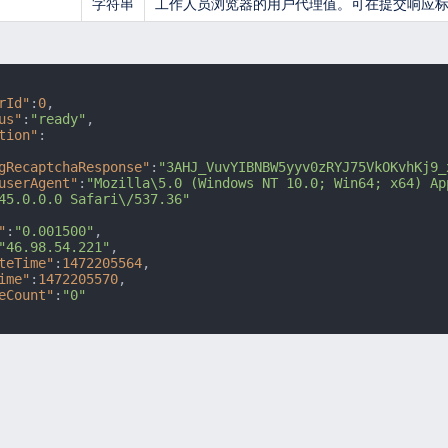
字符串
工作人员浏览器的用户代理值。可在提交响应
rId"
:
0
,
us"
:
"ready"
,
tion"
:
gRecaptchaResponse"
:
"3AHJ_VuvYIBNBW5yyv0zRYJ75VkOKvhKj9_
userAgent"
:
"Mozilla\5.0 (Windows NT 10.0; Win64; x64) Ap
45.0.0.0 Safari\/537.36"
"
:
"0.001500"
,
"46.98.54.221"
,
teTime"
:
1472205564
,
ime"
:
1472205570
,
eCount"
:
"0"