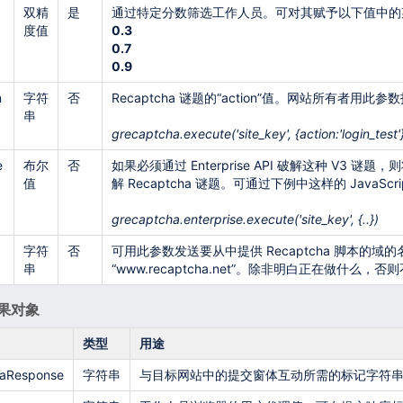
双精
是
通过特定分数筛选工作人员。可对其赋予以下值中的
度值
0.3
0.7
0.9
n
字符
否
Recaptcha 谜题的“action”值。网站所有者
串
grecaptcha.execute('site_key', {action:'login_test'
e
布尔
否
如果必须通过 Enterprise API 破解这种 V3 谜题
值
解 Recaptcha 谜题。可通过下例中这样的 JavaScr
grecaptcha.enterprise.execute('site_key', {..})
字符
否
可用此参数发送要从中提供 Recaptcha 脚本的域的
串
“www.recaptcha.net”。除非明白正在做什么，
果对象
类型
用途
aResponse
字符串
与目标网站中的提交窗体互动所需的标记字符