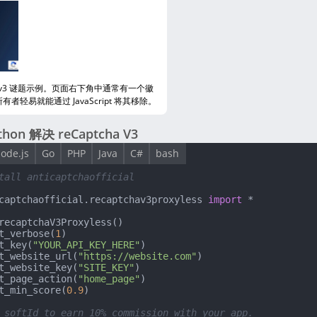
cha v3 谜题示例。页面右下角中通常有一个徽
者轻易就能通过 JavaScript 将其移除。
hon 解决 reCaptcha V3
ode.js
Go
PHP
Java
C#
bash
tall anticaptchaofficial
captchaofficial.recaptchav3proxyless 
import
 *

recaptchaV3Proxyless()

t_verbose(
1
)

t_key(
"YOUR_API_KEY_HERE"
)

t_website_url(
"https://website.com"
)

t_website_key(
"SITE_KEY"
)

t_page_action(
"home_page"
)

t_min_score(
0.9
)

 softId to earn 10% commission with your app.