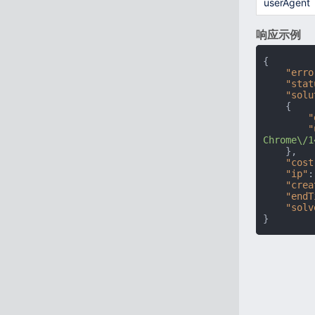
userAgent
响应示例
{
"erro
"stat
"solu
{
"
"
Chrome\/1
}
,
"cost
"ip"
:
"crea
"endT
"solv
}