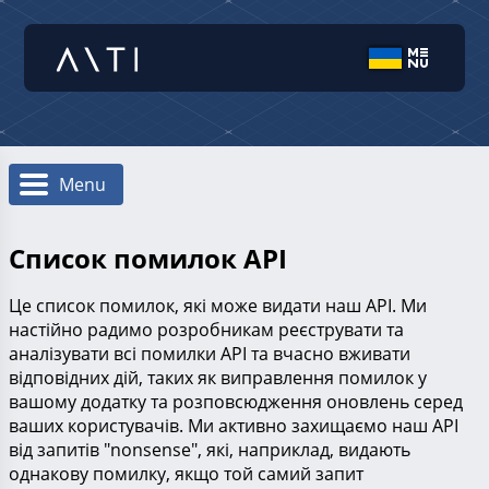
Menu
Список помилок API
Це список помилок, які може видати наш API. Ми
настійно радимо розробникам реєструвати та
аналізувати всі помилки API та вчасно вживати
відповідних дій, таких як виправлення помилок у
вашому додатку та розповсюдження оновлень серед
ваших користувачів. Ми активно захищаємо наш API
від запитів "nonsense", які, наприклад, видають
однакову помилку, якщо той самий запит