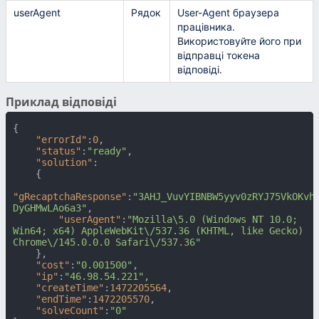
userAgent
Рядок
User-Agent браузера
працівника.
Використовуйте його при
відправці токена
відповіді.
Приклад відповіді
{
"errorId"
:
0
,
"status"
:
"ready"
,
"solution"
:
{
"gRecaptchaResponse"
:
"3AHJ_VuvYIBNBW5yyv0zRYJ75VkOKvh
DyGHMwLAo6a3"
,
"userAgent"
:
"Mozilla\5.0 (Windows NT 10.0; 
Win64; x64) AppleWebKit\/537.36 (KHTML, like Gecko) 
Chrome\/145.0.0.0 Safari\/537.36"
}
,
"cost"
:
"0.001500"
,
"ip"
:
"46.98.54.221"
,
"createTime"
:
1472205564
,
"endTime"
:
1472205570
,
"solveCount"
:
"0"