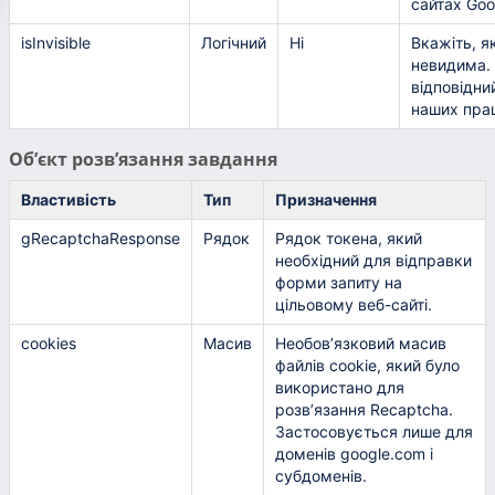
сайтах Goo
isInvisible
Логічний
Ні
Вкажіть, я
невидима. 
відповідни
наших прац
Об’єкт розв’язання завдання
Властивість
Тип
Призначення
gRecaptchaResponse
Рядок
Рядок токена, який
необхідний для відправки
форми запиту на
цільовому веб-сайті.
cookies
Масив
Необов’язковий масив
файлів cookie, який було
використано для
розв’язання Recaptcha.
Застосовується лише для
доменів google.com і
субдоменів.