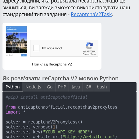
адресу людини, яка розв’язала Recaptcha. Якщо це
зміниться, ви завжди зможете використовувати наш
стандартний тип завдання -
RecaptchaV2Task
.
Приклад Recaptcha V2
Як розв'язати reCaptcha V2 мовою Python
Python
Node.js
Go
PHP
Java
C#
bash
#pip3 install anticaptchaofficial
from
 anticaptchaofficial.recaptchav2proxyless 
import
 *

solver = recaptchaV2Proxyless()

solver.set_verbose(
1
)

solver.set_key(
"YOUR_API_KEY_HERE"
)

solver.set_website_url(
"https://website.com"
)
