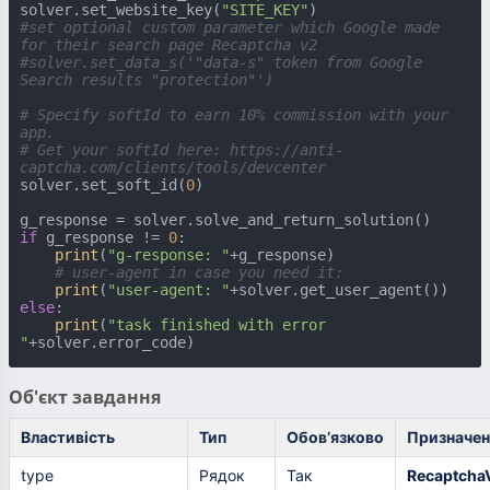
solver.set_website_key(
"SITE_KEY"
#set optional custom parameter which Google made 
for their search page Recaptcha v2
#solver.set_data_s('"data-s" token from Google 
Search results "protection"')
# Specify softId to earn 10% commission with your 
app.
# Get your softId here: https://anti-
captcha.com/clients/tools/devcenter
solver.set_soft_id(
0
)

if
 g_response != 
0
:

print
(
"g-response: "
+g_response)

# user-agent in case you need it:
print
(
"user-agent: "
else
:

print
(
"task finished with error 
"
+solver.error_code)
Об'єкт завдання
Властивість
Тип
Обов’язково
Призначен
type
Рядок
Так
Recaptcha