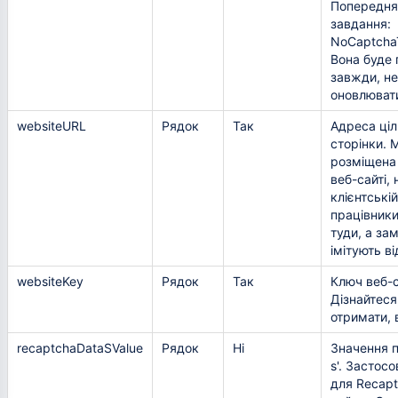
Попередня
завдання:
NoCaptchaT
Вона буде 
завжди, не
оновлювати
websiteURL
Рядок
Так
Адреса ціл
сторінки. 
розміщена 
веб-сайті, 
клієнтській
працівники
туди, а за
імітують в
websiteKey
Рядок
Так
Ключ веб-с
Дізнайтеся
отримати,
recaptchaDataSValue
Рядок
Ні
Значення п
s'. Застос
для Recapt