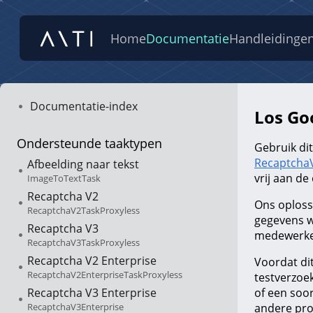
Home
Documentatie
Handleidinge
Documentatie-index
Los Go
Ondersteunde taaktypen
Gebruik dit
Recaptcha
Afbeelding naar tekst
vrij aan de
ImageToTextTask
Recaptcha V2
Ons oploss
RecaptchaV2TaskProxyless
gegevens w
Recaptcha V3
medewerker
RecaptchaV3TaskProxyless
Recaptcha V2 Enterprise
Voordat di
RecaptchaV2EnterpriseTaskProxyless
testverzoe
Recaptcha V3 Enterprise
of een soo
RecaptchaV3Enterprise
andere pro