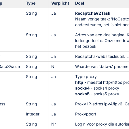
p
Type
Verplicht
Doel
String
Ja
RecaptchaV2Task
Naam vorige taak: 'NoCaptch
ondersteunen, het is niet no
L
String
Ja
Adres van een doelpagina. Ka
ledengedeelte. Onze medewer
het bezoek.
y
String
Ja
Recaptcha-websitesleutel. L
DataSValue
String
Nr
Waarde van 'data-s' paramet
String
Ja
Type proxy
http
- meestal http/https pr
socks4
- socks4 proxy
socks5
- socks5 proxy
ess
String
Ja
Proxy IP-adres ipv4/ipv6. G
Integer
Ja
Proxypoort
n
String
Nr
Login voor proxy die autorisa