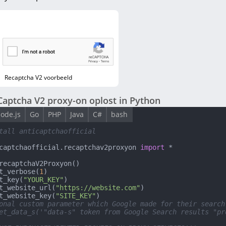
Recaptcha V2 voorbeeld
Captcha V2 proxy-on oplost in Python
ode.js
Go
PHP
Java
C#
bash
tall anticaptchaofficial
captchaofficial.recaptchav2proxyon 
import
 *

recaptchaV2Proxyon()

t_verbose(
1
)

t_key(
"YOUR_KEY"
)

t_website_url(
"https://website.com"
)

t_website_key(
"SITE_KEY"
onal custom parameter which Google made for their search
et_data_s('"data-s" token from Google Search results "pr