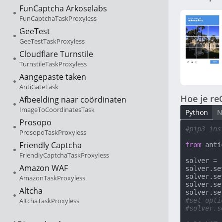
FunCaptcha Arkoselabs
FunCaptchaTaskProxyless
GeeTest
GeeTestTaskProxyless
Cloudflare Turnstile
TurnstileTaskProxyless
Aangepaste taken
AntiGateTask
Hoe je re
Afbeelding naar coördinaten
ImageToCoordinatesTask
Python
N
Prosopo
#pip3 ins
ProsopoTaskProxyless
Friendly Captcha
from
 anti
FriendlyCaptchaTaskProxyless
solver = 
Amazon WAF
solver.se
solver.se
AmazonTaskProxyless
solver.se
Altcha
solver.se
AltchaTaskProxyless
#set opti
#solver.s