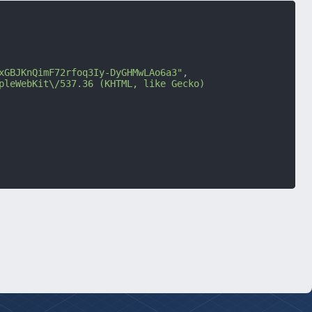
xGBJKnQimF72rfoq3Iy-DyGHMwLAo6a3"
,
pleWebKit\/537.36 (KHTML, like Gecko) 