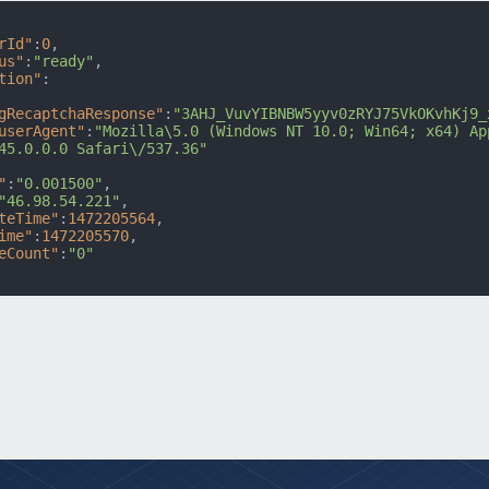
rId"
:
0
,
us"
:
"ready"
,
tion"
:
gRecaptchaResponse"
:
"3AHJ_VuvYIBNBW5yyv0zRYJ75VkOKvhKj9_
userAgent"
:
"Mozilla\5.0 (Windows NT 10.0; Win64; x64) Ap
45.0.0.0 Safari\/537.36"
"
:
"0.001500"
,
"46.98.54.221"
,
teTime"
:
1472205564
,
ime"
:
1472205570
,
eCount"
:
"0"