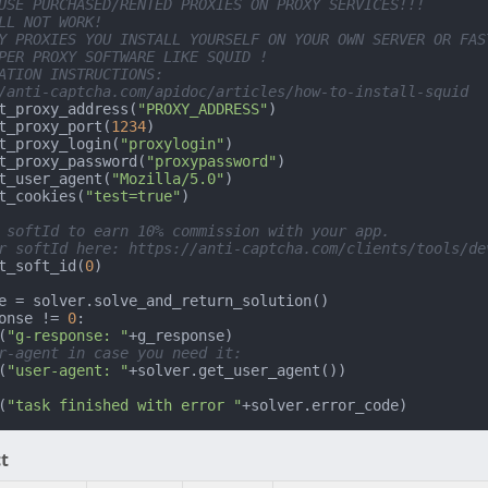
USE PURCHASED/RENTED PROXIES ON PROXY SERVICES!!!
LL NOT WORK!
Y PROXIES YOU INSTALL YOURSELF ON YOUR OWN SERVER OR FAS
PER PROXY SOFTWARE LIKE SQUID !
ATION INSTRUCTIONS:
/anti-captcha.com/apidoc/articles/how-to-install-squid
t_proxy_address(
"PROXY_ADDRESS"
)

t_proxy_port(
1234
)

t_proxy_login(
"proxylogin"
)

t_proxy_password(
"proxypassword"
)

t_user_agent(
"Mozilla/5.0"
)

t_cookies(
"test=true"
)

 softId to earn 10% commission with your app.
r softId here: https://anti-captcha.com/clients/tools/de
t_soft_id(
0
)

onse != 
0
:

(
"g-response: "
+g_response)

r-agent in case you need it:
(
"user-agent: "
(
"task finished with error "
+solver.error_code)
t