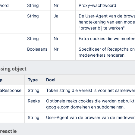
word
String
Nr
Proxy-wachtwoord
String
Ja
De User-Agent van de browser
handtekening van een moder
"browser bij te werken".
String
Nr
Extra cookies die we moeten
Booleaans
Nr
Specificeer of Recaptcha onz
medewerkers renderen.
sing object
p
Type
Doel
aResponse
String
Token string die vereist is voor het samenwe
Reeks
Optionele reeks cookies die werden gebruikt
google.com domeinen en subdomeinen.
String
User-Agent van de browser van de medewerke
reactie