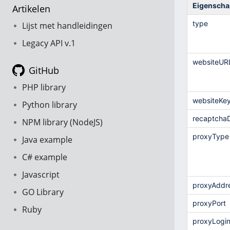
Eigenscha
Artikelen
type
Lijst met handleidingen
Legacy API v.1
websiteUR
GitHub
PHP library
websiteKe
Python library
recaptcha
NPM library (NodeJS)
proxyType
Java example
C# example
Javascript
proxyAddr
GO Library
proxyPort
Ruby
proxyLogi