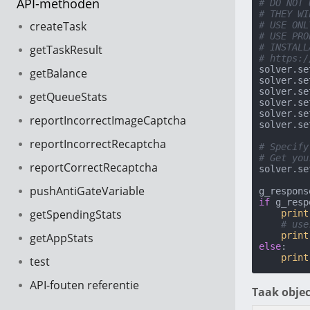
API-methoden
# DO NOT 
# THEY WI
createTask
# USE ONL
# USE PRO
# INSTALL
getTaskResult
# https:/
solver.se
getBalance
solver.se
solver.se
getQueueStats
solver.se
solver.se
reportIncorrectImageCaptcha
solver.se
reportIncorrectRecaptcha
# Specify
# Get you
reportCorrectRecaptcha
solver.se
pushAntiGateVariable
if
 g_resp
getSpendingStats
print
# use
print
getAppStats
else
:

print
test
API-fouten referentie
Taak objec