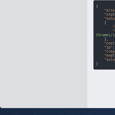
{
"erro
"stat
"solu
{
"
"
Chrome\/1
}
,
"cost
"ip"
:
"crea
"endT
"solv
}