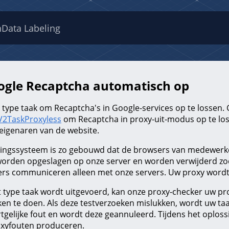
n
Data Labeling
ogle Recaptcha automatisch op
 type taak om Recaptcha's in Google-services op te lossen. 
V2TaskProxyless
om Recaptcha in proxy-uit-modus op te loss
 eigenaren van de website.
ingssysteem is zo gebouwd dat de browsers van medewerke
orden opgeslagen op onze server en worden verwijderd zod
s communiceren alleen met onze servers. Uw proxy wordt 
t type taak wordt uitgevoerd, kan onze proxy-checker uw pro
ken te doen. Als deze testverzoeken mislukken, wordt uw 
rtgelijke fout en wordt deze geannuleerd. Tijdens het oplos
xyfouten produceren.