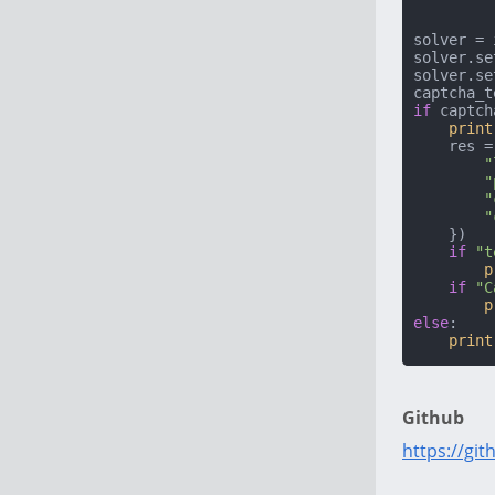
solver = 
solver.se
solver.se
captcha_t
if
 captch
print
    re
"
"
"
"
    })

if
"t
p
if
"C
p
else
:

print
Github
https://gi