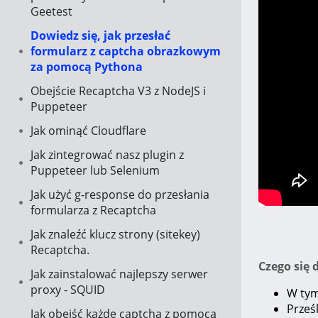
Geetest
Dowiedz się, jak przesłać
formularz z captcha obrazkowym
za pomocą Pythona
Obejście Recaptcha V3 z NodeJS i
Puppeteer
Jak ominąć Cloudflare
Jak zintegrować nasz plugin z
Puppeteer lub Selenium
Jak użyć g-response do przesłania
formularza z Recaptcha
Jak znaleźć klucz strony (sitekey)
Recaptcha.
Czego się 
Jak zainstalować najlepszy serwer
proxy - SQUID
W tym
Prześ
Jak obejść każde captcha z pomocą