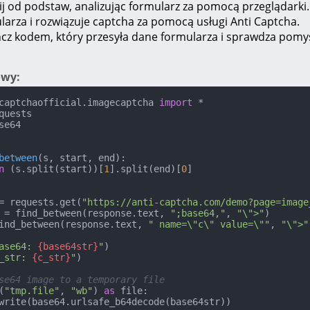
ij od podstaw, analizując formularz za pomocą przeglądark
larza i rozwiązuje captcha za pomocą usługi Anti Captcha.
cz kodem, który przesyła dane formularza i sprawdza pomyś
owy:
captchaofficial.imagecaptcha 
import
se64

between
(
s, start, end
):

n
 (s.split(start))[
1
].split(end)[
0
]

= requests.get(
"https://anti-captcha.com/demo?page=image
 = find_between(response.text, 
";base64,"
, 
"\">"
)

ind_between(response.text, 
" name=\"c\" value=\""
, 
"\">"
ase64: 
{base64str}
"
_str: 
{c_str}
"
)

se64 image to a temporary file
(
"tmp.file"
, 
"wb"
) 
as
 file:
