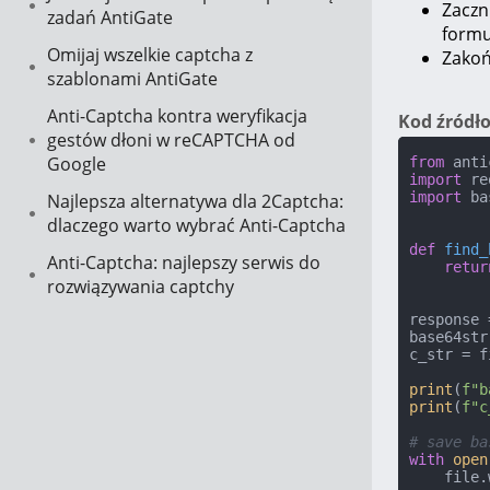
Zaczn
zadań AntiGate
formu
Omijaj wszelkie captcha z
Zakoń
szablonami AntiGate
Anti-Captcha kontra weryfikacja
Kod źródł
gestów dłoni w reCAPTCHA od
Google
from
 anti
import
import
 ba
Najlepsza alternatywa dla 2Captcha:
dlaczego warto wybrać Anti-Captcha
def
find_
Anti-Captcha: najlepszy serwis do
retur
rozwiązywania captchy
response 
base64str
c_str = f
print
(
f"b
print
(
f"c
# save ba
with
open
    file.write(base64.urlsafe_b64decode(base64str))
