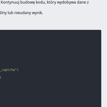
i. Kontynuuj budowę kodu, który wydobywa dane z
lny lub nieudany wynik.
_captcha"
)

)
