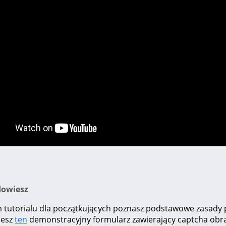
dowiesz
 tutorialu dla początkujących poznasz podstawowe zasady 
lesz
ten
demonstracyjny formularz zawierający captcha obr