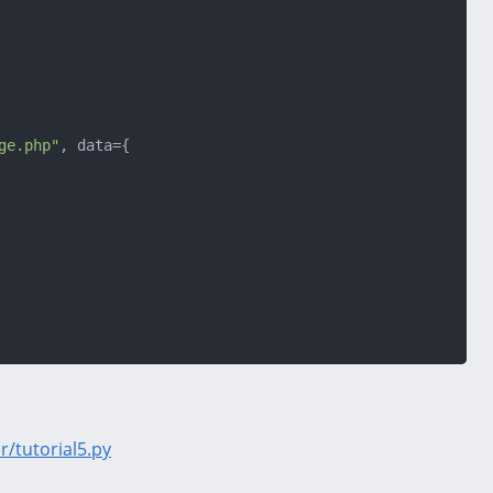
ge.php"
, data={

/tutorial5.py