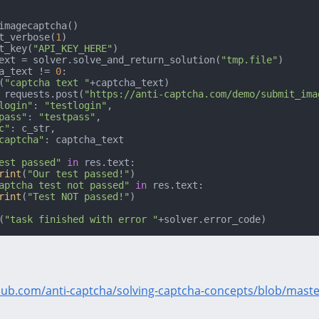
imagecaptcha()

t_verbose(
1
)

t_key(
"API_KEY_HERE"
)

ext = solver.solve_and_return_solution(
"tmp.file"
a_text != 
0
:

(
"captcha text "
+captcha_text)

s = requests.post(
"https://anti-captcha.com/demo/submit_ima
login"
: 
"testlogin"
,

pass"
: 
"testpass"
,

c"
: c_str,

captcha"
: captcha_text

est passed"
in
 res.text:

rint
(
"Our test passed!"
)

aptcha test not passed"
in
 res.text:

rint
(
"Test NOT passed!"
(
"task finished with error "
+solver.error_code)
thub.com/anti-captcha/solving-captcha-concepts/blob/master