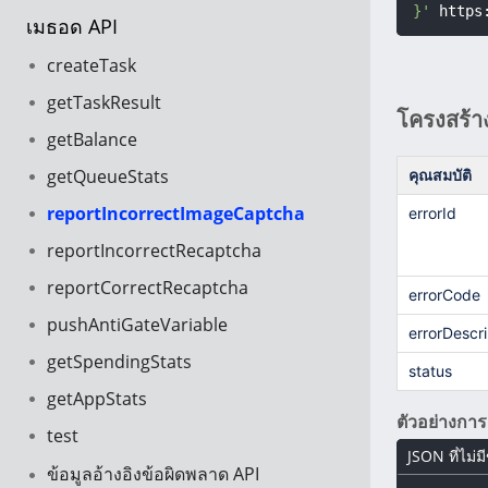
}'
 https
เมธอด API
createTask
getTaskResult
โครงสร้า
getBalance
getQueueStats
คุณสมบัติ
reportIncorrectImageCaptcha
errorId
reportIncorrectRecaptcha
reportCorrectRecaptcha
errorCode
pushAntiGateVariable
errorDescri
getSpendingStats
status
getAppStats
ตัวอย่างกา
test
JSON ที่ไม่
ข้อมูลอ้างอิงข้อผิดพลาด API