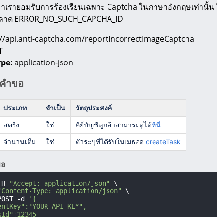
าเรายอมรับการร้องเรียนเฉพาะ Captcha ในภาษาอังกฤษเท่านั้น ไ
ดพลาด ERROR_NO_SUCH_CAPCHA_ID
//api.anti-captcha.com/reportIncorrectImageCaptcha
T
ype:
application-json
ิคำขอ
ประเภท
จำเป็น
วัตถุประสงค์
สตริง
ใช่
คีย์บัญชีลูกค้าสามารถดูได้
ที่นี่
จำนวนเต็ม
ใช่
ตัวระบุที่ได้รับในเมธอด
createTask
ขอ
-H 
"Accept: application/json"
 \

"Content-Type: application/json"
 \

POST -d 
'{

entKey":"YOUR_API_KEY",

Id":12345
