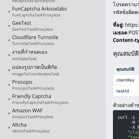
RecaptchaV3Enterprise
โปรดทราบว่
FunCaptcha Arkoselabs
รหัสข้อผิ
FunCaptchaTaskProxyless
GeeTest
ที่อยู่:
https:
GeeTestTaskProxyless
เมธอด
POS
Cloudflare Turnstile
Content-t
TurnstileTaskProxyless
งานที่กำหนดเอง
คุณสมบัต
AntiGateTask
แปลงรูปภาพเป็นพิกัด
คุณสมบัติ
ImageToCoordinatesTask
clientKey
Prosopo
ProsopoTaskProxyless
taskId
Friendly Captcha
FriendlyCaptchaTaskProxyless
ตัวอย่างคำ
Amazon WAF
AmazonTaskProxyless
curl -i 
     -H 
Altcha
     -X 
AltchaTaskProxyless
    "cli
    "task