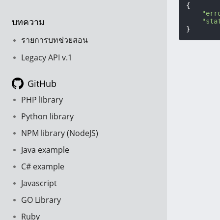
{

"err
บทความ
"sta
}
รายการบทช่วยสอน
Legacy API v.1
GitHub
PHP library
Python library
NPM library (NodeJS)
Java example
C# example
Javascript
GO Library
Ruby