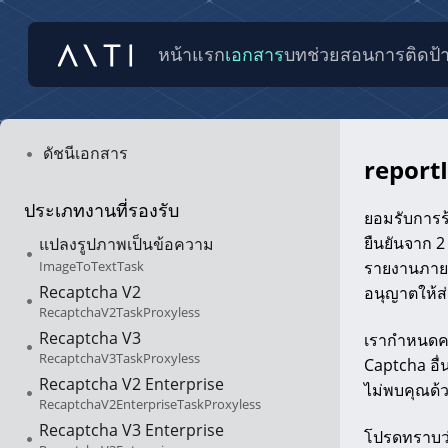
หน้าแรก
เอกสาร
บทช่วยสอน
การติดป้
ดัชนีเอกสาร
reportI
ประเภทงานที่รองรับ
ยอมรับการร
ยืนยันจาก 2
แปลงรูปภาพเป็นข้อความ
ImageToTextTask
รายงานภา
Recaptcha V2
อนุญาตให้ส่
RecaptchaV2TaskProxyless
Recaptcha V3
เรากำหนดคว
RecaptchaV3TaskProxyless
Captcha อื
Recaptcha V2 Enterprise
ไม่พบคุณด้วย
RecaptchaV2EnterpriseTaskProxyless
Recaptcha V3 Enterprise
โปรดทราบว่า