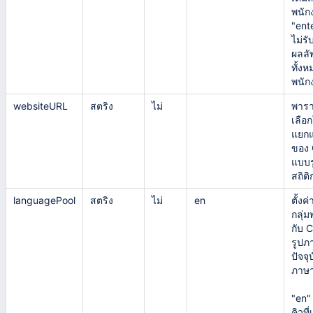
พนัก
"ent
ไม่ร
ผลลั
ทั้งห
พนัก
websiteURL
สตริง
ไม่
พารา
เลือ
แยกแ
ของ 
แบบ
สถิติ
languagePool
สตริง
ไม่
en
ตั้ง
กลุ่ม
กับ 
รูปภา
ปัจจุ
ภาษาด
"en" 
คิวที