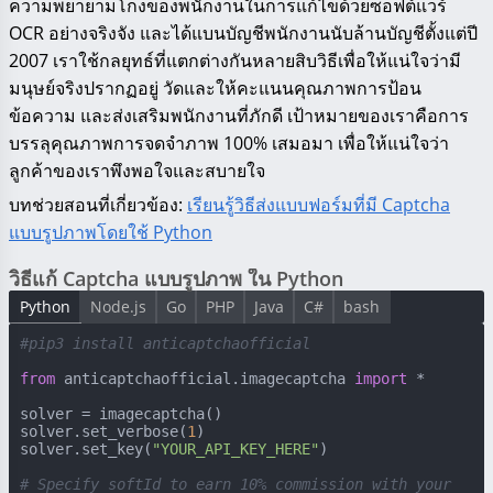
ความพยายามโกงของพนักงานในการแก้ไขด้วยซอฟต์แวร์
OCR อย่างจริงจัง และได้แบนบัญชีพนักงานนับล้านบัญชีตั้งแต่ปี
2007 เราใช้กลยุทธ์ที่แตกต่างกันหลายสิบวิธีเพื่อให้แน่ใจว่ามี
มนุษย์จริงปรากฏอยู่ วัดและให้คะแนนคุณภาพการป้อน
ข้อความ และส่งเสริมพนักงานที่ภักดี เป้าหมายของเราคือการ
บรรลุคุณภาพการจดจำภาพ 100% เสมอมา เพื่อให้แน่ใจว่า
ลูกค้าของเราพึงพอใจและสบายใจ
บทช่วยสอนที่เกี่ยวข้อง:
เรียนรู้วิธีส่งแบบฟอร์มที่มี Captcha
แบบรูปภาพโดยใช้ Python
วิธีแก้ Captcha แบบรูปภาพ ใน Python
Python
Node.js
Go
PHP
Java
C#
bash
#pip3 install anticaptchaofficial
from
 anticaptchaofficial.imagecaptcha 
import
 *

solver = imagecaptcha()

solver.set_verbose(
1
)

solver.set_key(
"YOUR_API_KEY_HERE"
)

# Specify softId to earn 10% commission with your 