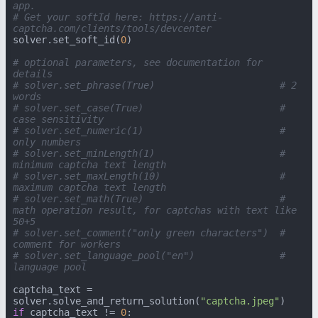
app.
# Get your softId here: https://anti-
captcha.com/clients/tools/devcenter
solver.set_soft_id(
0
)

# optional parameters, see documentation for 
details
# solver.set_phrase(True)                      # 2 
words
# solver.set_case(True)                        # 
case sensitivity
# solver.set_numeric(1)                        # 
only numbers
# solver.set_minLength(1)                      # 
minimum captcha text length
# solver.set_maxLength(10)                     # 
maximum captcha text length
# solver.set_math(True)                        # 
math operation result, for captchas with text like 
50+5
# solver.set_comment("only green characters")  # 
comment for workers
# solver.set_language_pool("en")               # 
language pool
captcha_text = 
solver.solve_and_return_solution(
"captcha.jpeg"
if
 captcha_text != 
0
:
