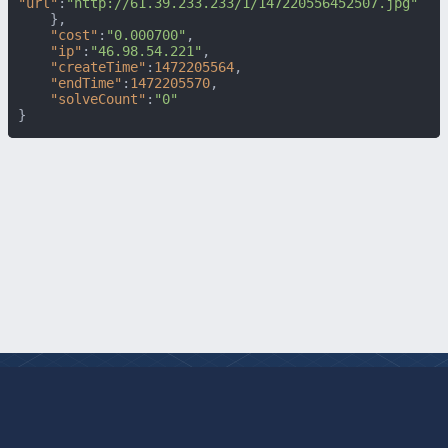
"url"
:
"http://61.39.233.233/1/147220556452507.jpg"
}
,
"cost"
:
"0.000700"
,
"ip"
:
"46.98.54.221"
,
"createTime"
:
1472205564
,
"endTime"
:
1472205570
,
"solveCount"
:
"0"
}