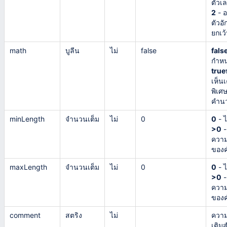
ตัวเ
2
- อ
ตัวอั
ยกเว
math
บูลีน
ไม่
false
fals
กำห
true
เห็น
พิเศษ
คำน
minLength
จำนวนเต็ม
ไม่
0
0
- ไ
>0
-
ความ
ของ
maxLength
จำนวนเต็ม
ไม่
0
0
- ไ
>0
-
ความ
ของ
comment
สตริง
ไม่
ความค
เติม