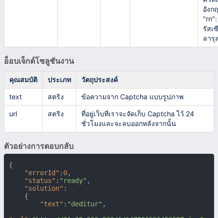
อังก
"rn":
รัสเซ
ลารุ
อ็อบเจ็กต์โซลูชันงาน
คุณสมบัติ
ประเภท
วัตถุประสงค์
text
สตริง
ข้อความจาก Captcha แบบรูปภาพ
url
สตริง
ที่อยู่เว็บที่เราจะจัดเก็บ Captcha ไว้ 24
ชั่วโมงและจะลบออกหลังจากนั้น
ตัวอย่างการตอบกลับ
{
"errorId"
:
0
,
"status"
:
"ready"
,
"solution"
:
{
"text"
:
"deditur"
,