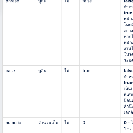
phrase
บูลีน
ไม่
false
fals
กำห
true
พนัก
โดยมี
อย่าง
หากไม
พนัก
งานไ
โปรด
ระมั
case
บูลีน
ไม่
true
fals
กำห
true
เห็น
พิเศษ
ป้อ
คำนึง
เล็กต
numeric
จำนวนเต็ม
ไม่
0
0
- ไ
1
- อ