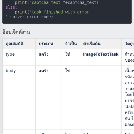
print
(
"captcha text "
else
:

print
(
"task finished with error 
"
+solver.error_code)
อ็อบเจ็กต์งาน
คุณสมบัติ
ประเภท
จำเป็น
ค่าเริ่มต้น
วัตถ
type
สตริง
ใช่
ImageToTextTask
กำห
ของ
body
สตริง
ใช่
เนื้อ
รหัส
ตรวจ
ว่าส่
โดยไม
บรรท
'dat
หรือแ
กัน 
base