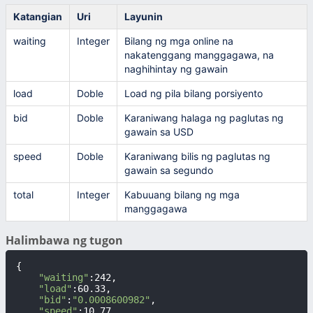
Katangian
Uri
Layunin
waiting
Integer
Bilang ng mga online na
nakatenggang manggagawa, na
naghihintay ng gawain
load
Doble
Load ng pila bilang porsiyento
bid
Doble
Karaniwang halaga ng paglutas ng
gawain sa USD
speed
Doble
Karaniwang bilis ng paglutas ng
gawain sa segundo
total
Integer
Kabuuang bilang ng mga
manggagawa
Halimbawa ng tugon
{

"waiting"
:242,

"load"
:60.33,

"bid"
:
"0.0008600982"
,

"speed"
:10.77,
