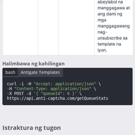
abeylabol na
manggagawa at
ang dami ng
mga
manggagawang
nag-
unsubscribe sa
template na
iyon.
Halimbawa ng kahilingan
bash
Antigate Templates
curl -i -H 
"Accept: application/json"
 \

-H 
"Content-Type: application/json"
 \

-X POST -d 
'{ "queueId": 6 }'
 \

https://api.anti-captcha.com/getQueueStats
Istraktura ng tugon