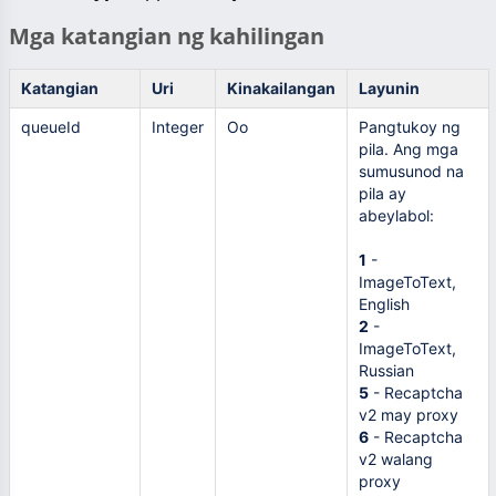
Mga katangian ng kahilingan
Katangian
Uri
Kinakailangan
Layunin
queueId
Integer
Oo
Pangtukoy ng
pila. Ang mga
sumusunod na
pila ay
abeylabol:
1
-
ImageToText,
English
2
-
ImageToText,
Russian
5
- Recaptcha
v2 may proxy
6
- Recaptcha
v2 walang
proxy