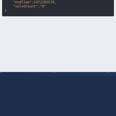
"endTime"
:
1472205570
,
"solveCount"
:
"0"
}