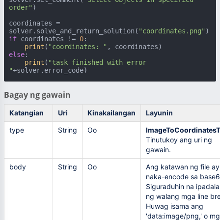
order"
)

coordinates = 
solver.solve_and_return_solution(
"coordinates.png"
if
 coordinates != 
0
:

print
(
"coordinates: "
else
:

print
(
"task finished with error 
"
+solver.error_code)
Bagay ng gawain
Katangian
Uri
Kinakailangan
Layunin
type
String
Oo
ImageToCoordinates
Tinutukoy ang uri ng
gawain.
body
String
Oo
Ang katawan ng file ay
naka-encode sa base6
Siguraduhin na ipadala 
ng walang mga line br
Huwag isama ang
'data:image/png,' o m