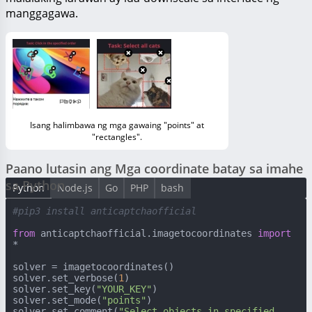
manggagawa.
Isang halimbawa ng mga gawaing "points" at
"rectangles".
Paano lutasin ang Mga coordinate batay sa imahe
sa Python
Python
Node.js
Go
PHP
bash
#pip3 install anticaptchaofficial
from
 anticaptchaofficial.imagetocoordinates 
import
*

solver = imagetocoordinates()

solver.set_verbose(
1
)

solver.set_key(
"YOUR_KEY"
)

solver.set_mode(
"points"
)

solver.set_comment(
"Select objects in specified 