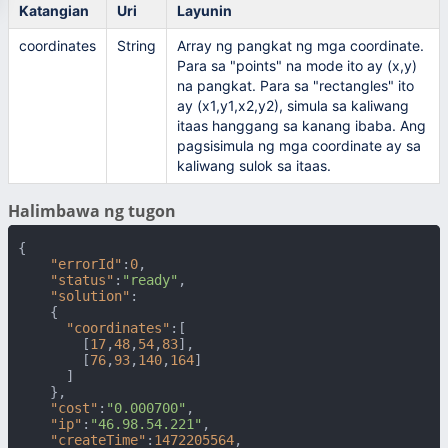
Katangian
Uri
Layunin
coordinates
String
Array ng pangkat ng mga coordinate.
Para sa "points" na mode ito ay (x,y)
na pangkat. Para sa "rectangles" ito
ay (x1,y1,x2,y2), simula sa kaliwang
itaas hanggang sa kanang ibaba. Ang
pagsisimula ng mga coordinate ay sa
kaliwang sulok sa itaas.
Halimbawa ng tugon
{
"errorId"
:
0
,
"status"
:
"ready"
,
"solution"
:
{
"coordinates"
:
[
[
17
,
48
,
54
,
83
]
,
[
76
,
93
,
140
,
164
]
]
}
,
"cost"
:
"0.000700"
,
"ip"
:
"46.98.54.221"
,
"createTime"
:
1472205564
,