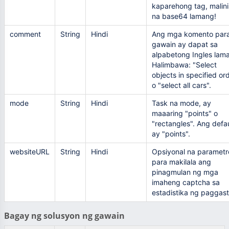
kaparehong tag, malini
na base64 lamang!
comment
String
Hindi
Ang mga komento para
gawain ay dapat sa
alpabetong Ingles lam
Halimbawa: "Select
objects in specified or
o "select all cars".
mode
String
Hindi
Task na mode, ay
maaaring "points" o
"rectangles". Ang defau
ay "points".
websiteURL
String
Hindi
Opsiyonal na parametr
para makilala ang
pinagmulan ng mga
imaheng captcha sa
estadistika ng paggast
Bagay ng solusyon ng gawain