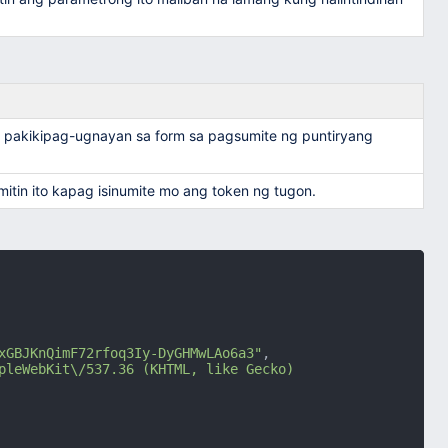
sa pakikipag-ugnayan sa form sa pagsumite ng puntiryang
in ito kapag isinumite mo ang token ng tugon.
xGBJKnQimF72rfoq3Iy-DyGHMwLAo6a3"
,
pleWebKit\/537.36 (KHTML, like Gecko) 