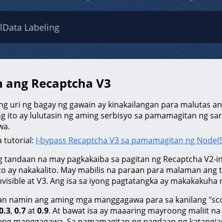
l
Data Labeling
n ang Recaptcha V3
ng uri ng bagay ng gawain ay kinakailangan para malutas
g ito ay lulutasin ng aming serbisyo sa pamamagitan ng sa
wa.
 tutorial:
I-bypass Recaptcha V3 sa pamamagitan ng NodeJS
 tandaan na may pagkakaiba sa pagitan ng Recaptcha V2-invi
to ay nakakalito. May mabilis na paraan para malaman ang t
nvisible at V3. Ang isa sa iyong pagtatangka ay makakakuha ng
n namin ang aming mga manggagawa para sa kanilang "score
0.3
,
0.7
at
0.9
. At bawat isa ay maaaring mayroong maliit na
ng manggagawa. Sa pamamagitan ng pagdaan ng katangian 