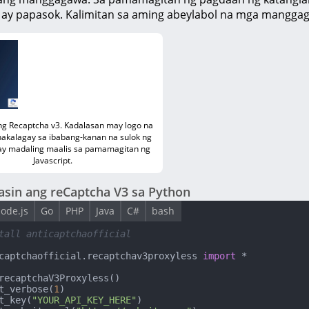
ay papasok. Kalimitan sa aming abeylabol na mga manggagaw
g Recaptcha v3. Kadalasan may logo na
nakalagay sa ibabang-kanan na sulok ng
 ay madaling maalis sa pamamagitan ng
Javascript.
asin ang reCaptcha V3 sa Python
ode.js
Go
PHP
Java
C#
bash
tall anticaptchaofficial
captchaofficial.recaptchav3proxyless 
import
 *

recaptchaV3Proxyless()

t_verbose(
1
)

t_key(
"YOUR_API_KEY_HERE"
)
