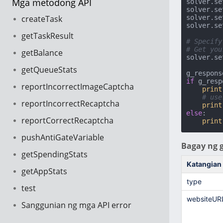
Mga metodong API
solver.se
solver.se
createTask
solver.se
solver.se
getTaskResult
# Specify
# Get you
getBalance
solver.se
getQueueStats
if
 g_resp
reportIncorrectImageCaptcha
print
# use
reportIncorrectRecaptcha
print
else
:

reportCorrectRecaptcha
print
pushAntiGateVariable
Bagay ng 
getSpendingStats
Katangian
getAppStats
type
test
websiteUR
Sanggunian ng mga API error