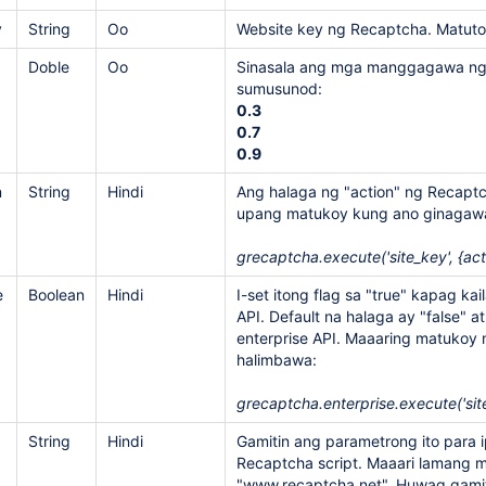
y
String
Oo
Website key ng Recaptcha. Matuto 
Doble
Oo
Sinasala ang mga manggagawa ng m
sumusunod:
0.3
0.7
0.9
n
String
Hindi
Ang halaga ng "action" ng Recapt
upang matukoy kung ano ginagawa
grecaptcha.execute('site_key', {acti
e
Boolean
Hindi
I-set itong flag sa "true" kapag k
API. Default na halaga ay "false" 
enterprise API. Maaaring matukoy
halimbawa:
grecaptcha.enterprise.execute('site_
String
Hindi
Gamitin ang parametrong ito para 
Recaptcha script. Maaari lamang 
"www.recaptcha.net". Huwag gamiti