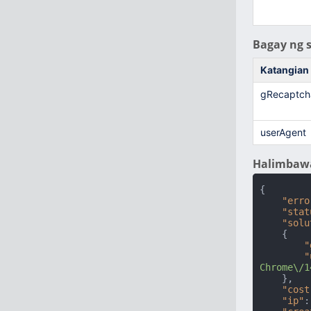
Bagay ng 
Katangian
gRecaptch
userAgent
Halimbawa
{
"erro
"stat
"solu
{
"
"
Chrome\/1
}
,
"cost
"ip"
: