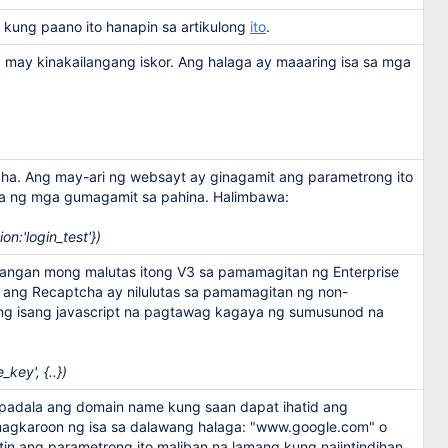
kung paano ito hanapin sa artikulong
ito
.
ay kinakailangang iskor. Ang halaga ay maaaring isa sa mga
cha. Ang may-ari ng websayt ay ginagamit ang parametrong ito
 ng mga gumagamit sa pahina. Halimbawa:
on:'login_test'})
ailangan mong malutas itong V3 sa pamamagitan ng Enterprise
at ang Recaptcha ay nilulutas sa pamamagitan ng non-
 ng isang javascript na pagtawag kagaya ng sumusunod na
key', {..})
ipadala ang domain name kung saan dapat ihatid ang
magkaroon ng isa sa dalawang halaga: "www.google.com" o
n ang parametrong ito maliban na lamang kung naiintindihan