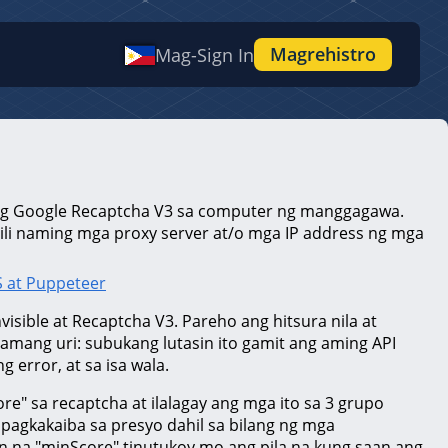
Magrehistro
Mag-Sign In
 ang Google Recaptcha V3 sa computer ng manggagawa.
rili naming mga proxy server at/o mga IP address ng mga
 at Puppeteer
sible at Recaptcha V3. Pareho ang hitsura nila at
amang uri: subukang lutasin ito gamit ang aming API
 error, at sa isa wala.
" sa recaptcha at ilalagay ang mga ito sa 3 grupo
 pagkakaiba sa presyo dahil sa bilang ng mga
na "minScore" tinutukoy mo ang pila na kung saan ang