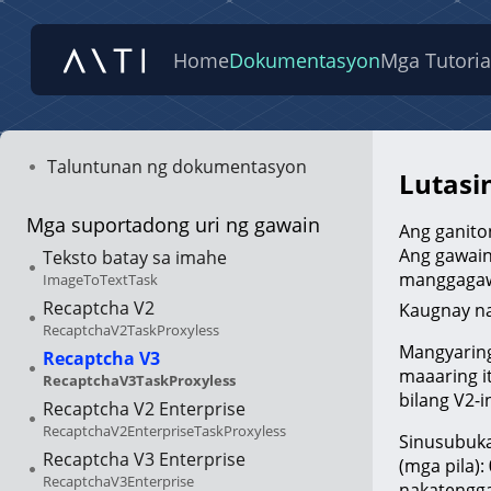
Home
Dokumentasyon
Mga Tutoria
Taluntunan ng dokumentasyon
Lutasi
Mga suportadong uri ng gawain
Ang ganito
Ang gawain
Teksto batay sa imahe
manggaga
ImageToTextTask
Recaptcha V2
Kaugnay na
RecaptchaV2TaskProxyless
Mangyaring
Recaptcha V3
maaaring i
RecaptchaV3TaskProxyless
bilang V2-i
Recaptcha V2 Enterprise
RecaptchaV2EnterpriseTaskProxyless
Sinusubuka
Recaptcha V3 Enterprise
(mga pila):
RecaptchaV3Enterprise
nakatengga