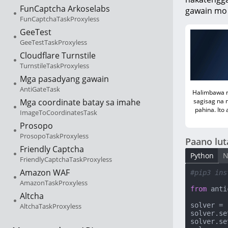
FunCaptcha Arkoselabs
gawain mo 
FunCaptchaTaskProxyless
GeeTest
GeeTestTaskProxyless
Cloudflare Turnstile
TurnstileTaskProxyless
Mga pasadyang gawain
AntiGateTask
Halimbawa n
Mga coordinate batay sa imahe
sagisag na 
pahina. Ito
ImageToCoordinatesTask
Prosopo
ProsopoTaskProxyless
Paano lut
Friendly Captcha
Python
N
FriendlyCaptchaTaskProxyless
Amazon WAF
#pip3 ins
AmazonTaskProxyless
from
 anti
Altcha
solver = 
AltchaTaskProxyless
solver.se
solver.se