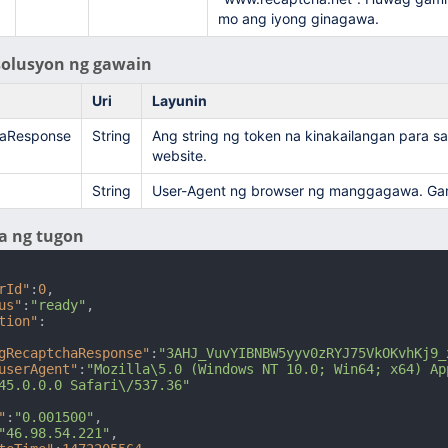
mo ang iyong ginagawa.
solusyon ng gawain
Uri
Layunin
aResponse
String
Ang string ng token na kinakailangan para 
website.
String
User-Agent ng browser ng manggagawa. Gamit
 ng tugon
rId"
:
0
,
us"
:
"ready"
,
tion"
:
gRecaptchaResponse"
:
"3AHJ_VuvYIBNBW5yyv0zRYJ75VkOKvhKj9_
userAgent"
:
"Mozilla\5.0 (Windows NT 10.0; Win64; x64) Ap
45.0.0.0 Safari\/537.36"
"
:
"0.001500"
,
"46.98.54.221"
,