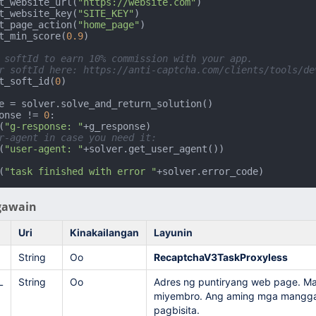
t_website_url(
"https://website.com"
)

t_website_key(
"SITE_KEY"
)

t_page_action(
"home_page"
)

t_min_score(
0.9
)

 softId to earn 10% commission with your app.
r softId here: https://anti-captcha.com/clients/tools/de
t_soft_id(
0
)

onse != 
0
:

(
"g-response: "
+g_response)

r-agent in case you need it:
(
"user-agent: "
(
"task finished with error "
+solver.error_code)
gawain
Uri
Kinakailangan
Layunin
String
Oo
RecaptchaV3TaskProxyless
L
String
Oo
Adres ng puntiryang web page. Ma
miyembro. Ang aming mga manggaga
pagbisita.