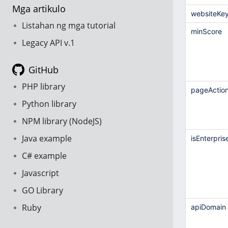
Mga artikulo
websiteKe
Listahan ng mga tutorial
minScore
Legacy API v.1
GitHub
PHP library
pageActio
Python library
NPM library (NodeJS)
Java example
isEnterpris
C# example
Javascript
GO Library
Ruby
apiDomain