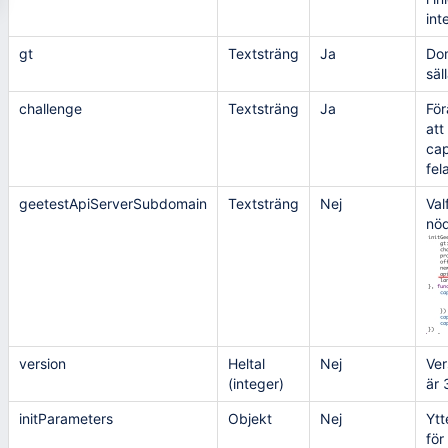
int
gt
Textsträng
Ja
Dom
säl
challenge
Textsträng
Ja
För
att
cap
fel
geetestApiServerSubdomain
Textsträng
Nej
Val
nöd
version
Heltal
Nej
Ver
(integer)
är 
initParameters
Objekt
Nej
Ytt
för