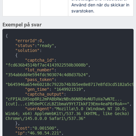
Använd den när du skickar in
svarstoken.
Exempel på svar
{
"errorId"
:
0
,
"status"
:
"ready"
,
"solution"
:
{
"captcha_id"
:
"fcd636b4514bf7ac4143922550b3008b"
,
"lot_number"
:
"354ab6dd4e594fdc903074c4d8d37b24"
,
"pass_token"
:
"b645946a654e60218c7922b74b3b5ee8e8717e8fd3cd5182a5c9
"gen_time"
:
"1649921519"
,
"captcha_output"
:
"cFPIALDXSop8Ri2mPABbRWzNBs86N8D4vNUTuVa7wN7E...
[cut]...ciM50ePCCzLBZ1bmaV9Yt7IkkFI9Emx4eaP8rRoA=="
,
"userAgent"
:
"Mozilla\5.0 (Windows NT 10.0; 
Win64; x64) AppleWebKit\/537.36 (KHTML, like Gecko) 
Chrome\/145.0.0.0 Safari\/537.36"
}
,
"cost"
:
"0.001500"
,
"ip"
:
"46.98.54.221"
,