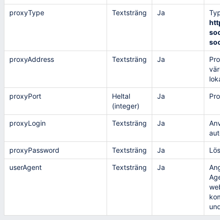
proxyType
Textsträng
Ja
Typ
htt
so
so
proxyAddress
Textsträng
Ja
Pro
vär
lok
proxyPort
Heltal
Ja
Pro
(integer)
proxyLogin
Textsträng
Ja
Anv
aut
proxyPassword
Textsträng
Ja
Lös
userAgent
Textsträng
Ja
Ang
Age
web
ko
und