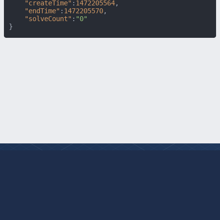
"createTime"
:
1472205564
,
"endTime"
:
1472205570
,
"solveCount"
:
"0"
}