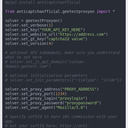
#pip3 install anticaptchaofficial
from
 anticaptchaofficial.geetestproxyon 
import
 *

solver = geetestProxyon()

solver.set_verbose(
1
)

solver.set_key(
"YOUR_API_KEY_HERE"
)

solver.set_website_url(
"https://address.com"
)

solver.set_gt_key(
"captchaId value"
)

solver.set_version(
4
)

# optional API subdomain, make sure you understand 
what to set here
# solver.set_js_api_domain("custom-
domain.geetest.com")
# optional initialization parameters
# solver.set_init_parameters({"riskType": "slide"})
solver.set_proxy_address(
"PROXY_ADDRESS"
)

solver.set_proxy_port(
1234
)

solver.set_proxy_login(
"proxylogin"
)

solver.set_proxy_password(
"proxypassword"
)

solver.set_user_agent(
"Mozilla/5.0"
)

# Specify softId to earn 10% commission with your 
app.
# Get your softId here: https://anti-