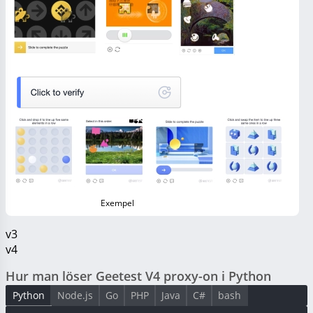
Exempel
v3
v4
Hur man löser Geetest V4 proxy-on i Python
Python
Node.js
Go
PHP
Java
C#
bash