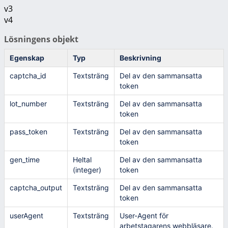
v3
v4
Lösningens objekt
Egenskap
Typ
Beskrivning
captcha_id
Textsträng
Del av den sammansatta
token
lot_number
Textsträng
Del av den sammansatta
token
pass_token
Textsträng
Del av den sammansatta
token
gen_time
Heltal
Del av den sammansatta
(integer)
token
captcha_output
Textsträng
Del av den sammansatta
token
userAgent
Textsträng
User-Agent för
arbetstagarens webbläsare.