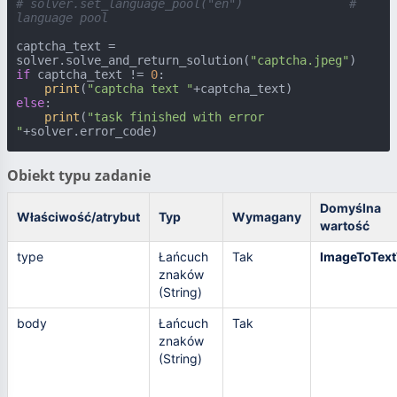
# solver.set_language_pool("en")               # 
language pool
captcha_text = 
solver.solve_and_return_solution(
"captcha.jpeg"
if
 captcha_text != 
0
:

print
(
"captcha text "
else
:

print
(
"task finished with error 
"
+solver.error_code)
Obiekt typu zadanie
Domyślna
Właściwość/atrybut
Typ
Wymagany
wartość
type
Łańcuch
Tak
ImageToText
znaków
(String)
body
Łańcuch
Tak
znaków
(String)