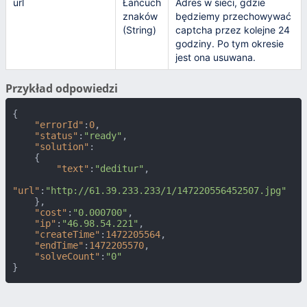
url
Łańcuch
Adres w sieci, gdzie
znaków
będziemy przechowywać
(String)
captcha przez kolejne 24
godziny. Po tym okresie
jest ona usuwana.
Przykład odpowiedzi
{
"errorId"
:
0
,
"status"
:
"ready"
,
"solution"
:
{
"text"
:
"deditur"
,
"url"
:
"http://61.39.233.233/1/147220556452507.jpg"
}
,
"cost"
:
"0.000700"
,
"ip"
:
"46.98.54.221"
,
"createTime"
:
1472205564
,
"endTime"
:
1472205570
,
"solveCount"
:
"0"
}