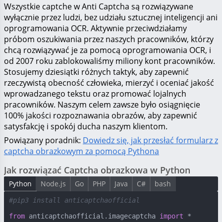
Wszystkie captche w Anti Captcha są rozwiązywane
wyłącznie przez ludzi, bez udziału sztucznej inteligencji ani
oprogramowania OCR. Aktywnie przeciwdziałamy
próbom oszukiwania przez naszych pracowników, którzy
chcą rozwiązywać je za pomocą oprogramowania OCR, i
od 2007 roku zablokowaliśmy miliony kont pracowników.
Stosujemy dziesiątki różnych taktyk, aby zapewnić
rzeczywistą obecność człowieka, mierzyć i oceniać jakość
wprowadzanego tekstu oraz promować lojalnych
pracowników. Naszym celem zawsze było osiągnięcie
100% jakości rozpoznawania obrazów, aby zapewnić
satysfakcję i spokój ducha naszym klientom.
Powiązany poradnik:
Dowiedz się, jak przesłać formularz z
captcha obrazkowym za pomocą Pythona
Jak rozwiązać Captcha obrazkowa w Python
Python
Node.js
Go
PHP
Java
C#
bash
#pip3 install anticaptchaofficial
from
 anticaptchaofficial.imagecaptcha 
import
 *
