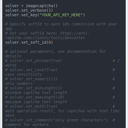
solver = imagecaptcha()

solver.set_verbose(
1
)

solver.set_key(
"YOUR_API_KEY_HERE"
)

# Specify softId to earn 10% commission with your 
app.
# Get your softId here: https://anti-
captcha.com/clients/tools/devcenter
solver.set_soft_id(
0
)

# optional parameters, see documentation for 
details
# solver.set_phrase(True)                      # 2 
words
# solver.set_case(True)                        # 
case sensitivity
# solver.set_numeric(1)                        # 
only numbers
# solver.set_minLength(1)                      # 
minimum captcha text length
# solver.set_maxLength(10)                     # 
maximum captcha text length
# solver.set_math(True)                        # 
math operation result, for captchas with text like 
50+5
# solver.set_comment("only green characters")  # 
comment for workers