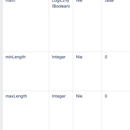
math
Logiczny
Nie
false
(Boolean)
minLength
Integer
Nie
0
maxLength
Integer
Nie
0