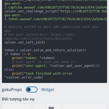
gov-west-
1.captcha.awswaf.com/e9b10f157f38/76cbcde1c834/2a564e
solver.set_challenge_script(
"https://e9b10f157f38.9a9
gov-west-
1.token.awswaf.com/e9b10f157f38/76cbcde1c834/2a564e32
# Specify softId to earn 10% commission with your 
app.
# Get your softId here: https://anti-
captcha.com/clients/tools/devcenter
solver.set_soft_id(
0
)

if
 token != 
0
:

print
(
"token: "
+token)

# user-agent in case you need it:
print
(
"user-agent: "
else
:

print
(
"task finished with error 
"
+solver.error_code)
gokuProps
Widget
Đối tượng tác vụ
Bắt