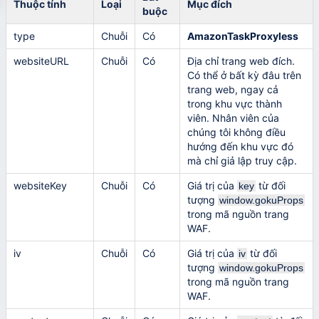
Thuộc tính
Loại
Mục đích
buộc
type
Chuỗi
Có
AmazonTaskProxyless
websiteURL
Chuỗi
Có
Địa chỉ trang web đích.
Có thể ở bất kỳ đâu trên
trang web, ngay cả
trong khu vực thành
viên. Nhân viên của
chúng tôi không điều
hướng đến khu vực đó
mà chỉ giả lập truy cập.
websiteKey
Chuỗi
Có
Giá trị của
từ đối
key
tượng
window.gokuProps
trong mã nguồn trang
WAF.
iv
Chuỗi
Có
Giá trị của
từ đối
iv
tượng
window.gokuProps
trong mã nguồn trang
WAF.