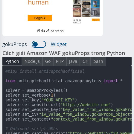
Ví dụ về captcha
gokuProps
Widget
Cách giải Amazon WAF gokuProps trong Python
Python
Node.js
Go
PHP
Java
C#
bash
#pip3 install anticaptchaofficial
from
 anticaptchaofficial.amazonproxyless 
import
 *

solver = amazonProxyless()

solver.set_verbose(
1
)

solver.set_key(
"YOUR_API_KEY"
)

solver.set_website_url(
"https://website.com"
)

solver.set_website_key(
"key_value_from_window.gokuPro
solver.set_iv(
"iv_value_from_window.gokuProps_object"
)
solver.set_context(
"context_value_from_window.gokuPro
# Optional script URLs
solver.set_captcha_script(
"https://e9b10f157f38.9a96e