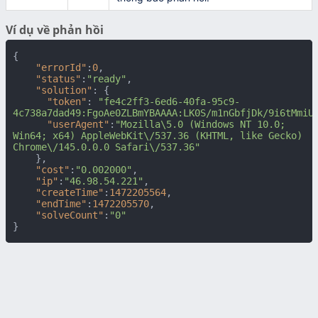
Ví dụ về phản hồi
{
"errorId"
:
0
,
"status"
:
"ready"
,
"solution"
:
{
"token"
:
"fe4c2ff3-6ed6-40fa-95c9-
4c738a7dad49:FgoAe0ZLBmYBAAAA:LK0S/m1nGbfjDk/9i6tMmiU
"userAgent"
:
"Mozilla\5.0 (Windows NT 10.0; 
Win64; x64) AppleWebKit\/537.36 (KHTML, like Gecko) 
Chrome\/145.0.0.0 Safari\/537.36"
}
,
"cost"
:
"0.002000"
,
"ip"
:
"46.98.54.221"
,
"createTime"
:
1472205564
,
"endTime"
:
1472205570
,
"solveCount"
:
"0"
}