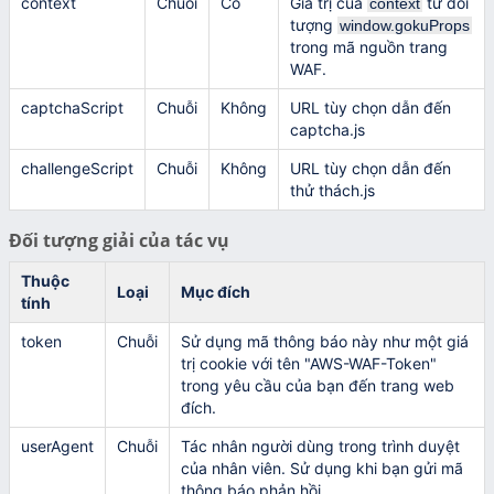
context
Chuỗi
Có
Giá trị của
từ đối
context
tượng
window.gokuProps
trong mã nguồn trang
WAF.
captchaScript
Chuỗi
Không
URL tùy chọn dẫn đến
captcha.js
challengeScript
Chuỗi
Không
URL tùy chọn dẫn đến
thử thách.js
Đối tượng giải của tác vụ
Thuộc
Loại
Mục đích
tính
token
Chuỗi
Sử dụng mã thông báo này như một giá
trị cookie với tên "AWS-WAF-Token"
trong yêu cầu của bạn đến trang web
đích.
userAgent
Chuỗi
Tác nhân người dùng trong trình duyệt
của nhân viên. Sử dụng khi bạn gửi mã
thông báo phản hồi.