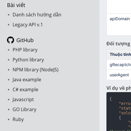
Bài viết
Danh sách hướng dẫn
apiDomain
Legacy API v.1
GitHub
Đối tượng 
PHP library
Thuộc tín
Python library
gRecaptch
NPM library (NodeJS)
userAgent
Java example
Ví dụ về p
C# example
Javascript
{
"erro
"stat
GO Library
"solu
{
Ruby
"
"