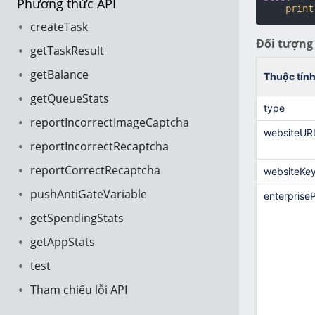
Phương thức API
print
createTask
Đối tượng 
getTaskResult
getBalance
Thuộc tín
getQueueStats
type
reportIncorrectImageCaptcha
websiteUR
reportIncorrectRecaptcha
reportCorrectRecaptcha
websiteKe
pushAntiGateVariable
enterprise
getSpendingStats
getAppStats
test
Tham chiếu lỗi API