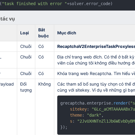
(
"task finished with error "
+solver.error_code)
tác vụ
Bắt
h
Loại
Mục đích
buộc
Chuỗi
Có
RecaptchaV2EnterpriseTaskProxyles
L
Chuỗi
Có
Địa chỉ trang web đích. Có thể ở bất k
viên của chúng tôi không điều hướng đế
y
Chuỗi
Có
Khóa trang web Recaptcha. Tìm hiểu về
Payload
Đối
Không
Các tham số bổ sung tùy chọn có thể đ
tượng
cùng với sitekey. Ví dụ về những gì bạn
grecaptcha.
enterprise
.
render
(
"s
sitekey
: 
"6Lc_aCMTAAAAABx7u
theme
: 
"dark"
,

s
: 
"2JvUXHNTnZl1Jb6WEvbDyBM
});