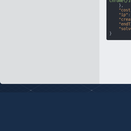
Chrome\/1
}
,
"cost
"ip"
:
"crea
"endT
"solv
}