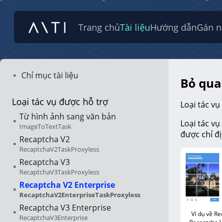
Trang chủ
Tài liệu
Hướng dẫn
Gán n
Chỉ mục tài liệu
Bỏ qua
Loại tác vụ được hỗ trợ
Loại tác vụ
Từ hình ảnh sang văn bản
Loại tác vụ
ImageToTextTask
được chỉ đ
Recaptcha V2
RecaptchaV2TaskProxyless
Recaptcha V3
RecaptchaV3TaskProxyless
Recaptcha V2 Enterprise
RecaptchaV2EnterpriseTaskProxyless
Recaptcha V3 Enterprise
Ví dụ về Re
RecaptchaV3Enterprise