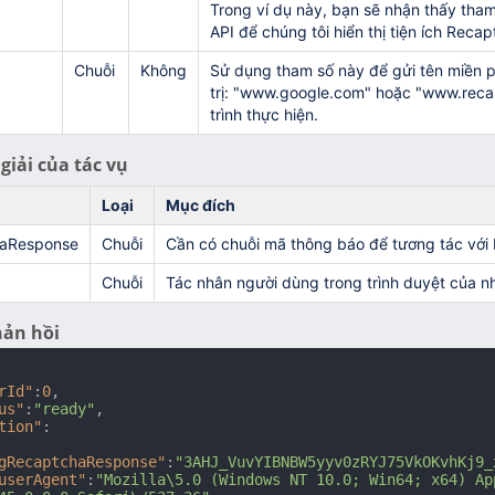
Trong ví dụ này, bạn sẽ nhận thấy tha
API để chúng tôi hiển thị tiện ích Reca
Chuỗi
Không
Sử dụng tham số này để gửi tên miền ph
trị: "www.google.com" hoặc "www.recap
trình thực hiện.
giải của tác vụ
h
Loại
Mục đích
aResponse
Chuỗi
Cần có chuỗi mã thông báo để tương tác với 
Chuỗi
Tác nhân người dùng trong trình duyệt của n
hản hồi
rId"
:
0
,
us"
:
"ready"
,
tion"
:
gRecaptchaResponse"
:
"3AHJ_VuvYIBNBW5yyv0zRYJ75VkOKvhKj9_
userAgent"
:
"Mozilla\5.0 (Windows NT 10.0; Win64; x64) Ap