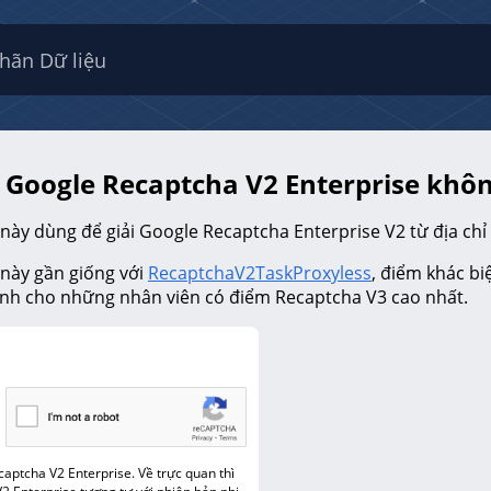
hãn Dữ liệu
 Google Recaptcha V2 Enterprise khô
 này dùng để giải Google Recaptcha Enterprise V2 từ địa chỉ 
 này gần giống với
RecaptchaV2TaskProxyless
, điểm khác bi
ịnh cho những nhân viên có điểm Recaptcha V3 cao nhất.
captcha V2 Enterprise. Về trực quan thì