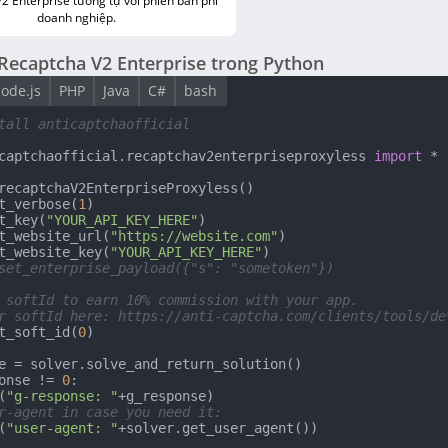
2 Enterprise tương tự với phiên bản phi
doanh nghiệp.
 Recaptcha V2 Enterprise trong Python
ode.js
PHP
Java
C#
bash
tall anticaptchaofficial
captchaofficial.recaptchav2enterpriseproxyless 
import
 *

recaptchaV2EnterpriseProxyless()

t_verbose(
1
)

t_key(
"YOUR_API_KEY_HERE"
)

t_website_url(
"https://website.com"
)

t_website_key(
"YOUR_API_KEY_HERE"
set_enterprise_payload({"s": "sometoken"})
 softId to earn 10% commission with your app.
r softId here: https://anti-captcha.com/clients/tools/de
t_soft_id(
0
)

onse != 
0
:

(
"g-response: "
+g_response)

r-agent in case you need it:
(
"user-agent: "