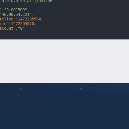
45.0.0.0 Safari\/537.36"
"
:
"0.001500"
,
"46.98.54.221"
,
teTime"
:
1472205564
,
ime"
:
1472205570
,
eCount"
:
"0"