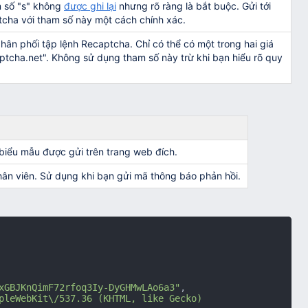
m số "s" không
được ghi lại
nhưng rõ ràng là bắt buộc. Gửi tới
ptcha với tham số này một cách chính xác.
ân phối tập lệnh Recaptcha. Chỉ có thể có một trong hai giá
tcha.net". Không sử dụng tham số này trừ khi bạn hiểu rõ quy
biểu mẫu được gửi trên trang web đích.
hân viên. Sử dụng khi bạn gửi mã thông báo phản hồi.
xGBJKnQimF72rfoq3Iy-DyGHMwLAo6a3"
,
pleWebKit\/537.36 (KHTML, like Gecko) 