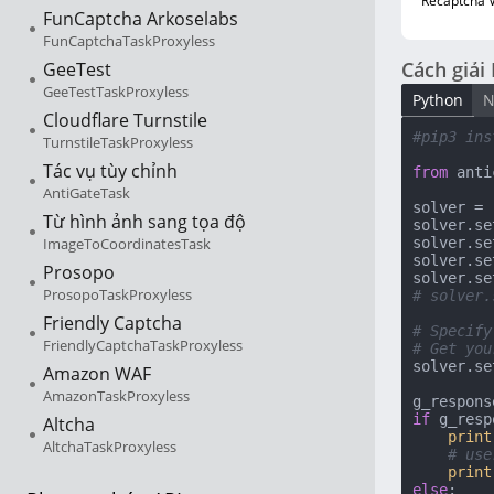
Recaptcha V
FunCaptcha Arkoselabs
FunCaptchaTaskProxyless
Cách giải
GeeTest
GeeTestTaskProxyless
Python
N
Cloudflare Turnstile
#pip3 ins
TurnstileTaskProxyless
Tác vụ tùy chỉnh
from
 anti
AntiGateTask
solver = 
Từ hình ảnh sang tọa độ
solver.se
ImageToCoordinatesTask
solver.se
solver.se
Prosopo
solver.se
ProsopoTaskProxyless
# solver.
Friendly Captcha
# Specify
FriendlyCaptchaTaskProxyless
# Get you
solver.se
Amazon WAF
AmazonTaskProxyless
if
 g_resp
Altcha
print
AltchaTaskProxyless
# use
print
else
:
