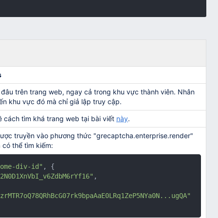
s
ỳ đâu trên trang web, ngay cả trong khu vực thành viên. Nhân
n khu vực đó mà chỉ giả lập truy cập.
 cách tìm khá trang web tại bài viết
này
.
ược truyền vào phương thức "grecaptcha.enterprise.render"
 có thể tìm kiếm:
ome-div-id"
, {

2N0D1XnVbI_v6ZdbM6rYf16"
,

zrMTR7oQ78QRhBcG07rk9bpaAaE0LRq1ZeP5NYa0N...ugQA"