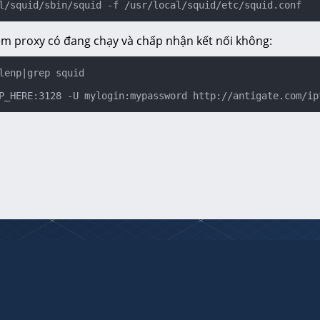
l/squid/sbin/squid -f /usr/local/squid/etc/squid.conf
em proxy có đang chạy và chấp nhận kết nối không:
lenp|grep squid

P_HERE:3128 -U mylogin:mypassword http://antigate.com/ip