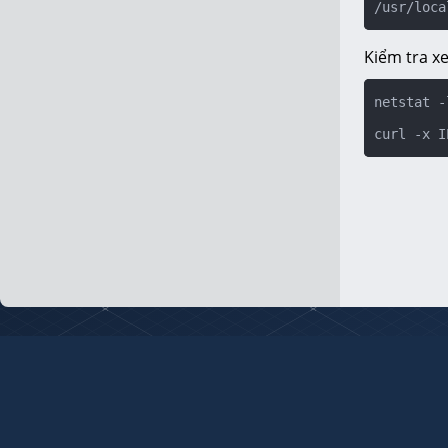
/usr/loca
Kiểm tra x
netstat -
curl -x I