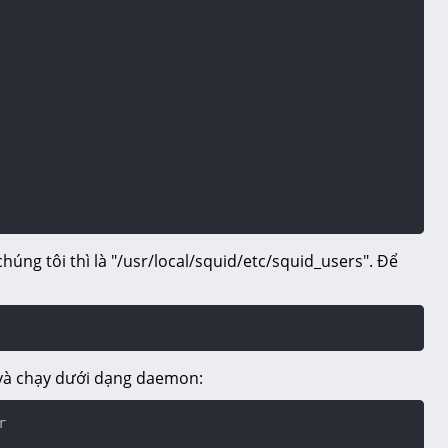
húng tôi thì là "/usr/local/squid/etc/squid_users". Để
 và chạy dưới dạng daemon:

