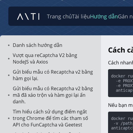
Trang chủ
Tài liệu
Hướng dẫn
Gán n
Danh sách hướng dẫn
Cách c
Vượt qua reCaptcha V2 bằng
NodeJS và Axios
Cách nhanh
Gửi biểu mẫu có Recaptcha v2 bằng
docker ru
hàm gọi lại.
  -e PROXYLOGIN=mylogin \

  -e PROXYPASSWORD=mypassword \

Gửi biểu mẫu có Recaptcha v2 bằng
  antica
mã đã xáo trộn và hàm gọi lại ẩn
danh.
Nếu bạn muố
Tìm hiểu cách sử dụng điểm ngắt
trong Chrome để tìm các tham số
docker ru
 -v /path/to/squid.conf:/etc/squid/squid.conf \

API cho FunCaptcha và Geetest
anticaptc