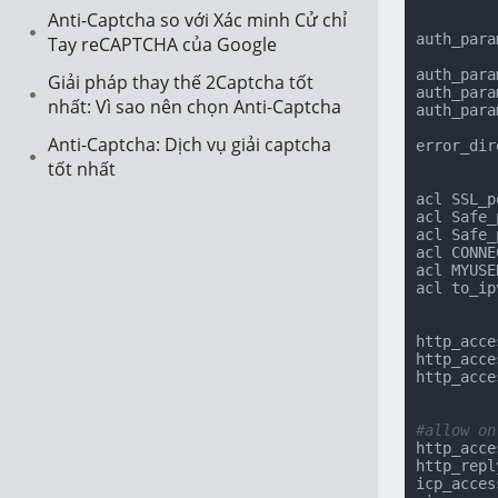
Anti-Captcha so với Xác minh Cử chỉ
auth_para
Tay reCAPTCHA của Google
auth_para
Giải pháp thay thế 2Captcha tốt
auth_para
nhất: Vì sao nên chọn Anti-Captcha
auth_para
Anti-Captcha: Dịch vụ giải captcha
error_dir
tốt nhất
acl SSL_p
acl Safe_
acl Safe_
acl CONNE
acl MYUSE
acl to_ip
http_acce
http_acce
http_acce
#allow on
http_acce
http_repl
icp_acces