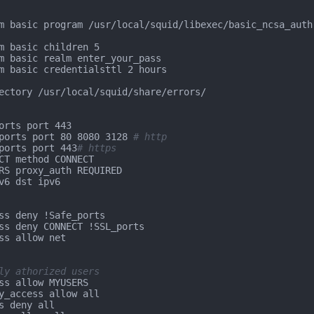
m basic program /usr/local/squid/libexec/basic_ncsa_auth
m basic children 5

m basic realm enter_your_pass

m basic credentialsttl 2 hours

ectory /usr/local/squid/share/errors/

orts port 443

ports port 80 8080 3128 
# http
ports port 443
# https
CT method CONNECT

RS proxy_auth REQUIRED

v6 dst ipv6

ss deny !Safe_ports

ss deny CONNECT !SSL_ports

ss allow net

ly athorized users
ss allow MYUSERS

y_access allow all

s deny all
