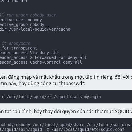
ss allow all

ll run under nobody user
ective_user nobody

ective_group nobody

dir /usr/local/squid/var/cache

 it anonymous
_for transparent

eader_access Via deny all

eader_access X-Forwarded-For deny all

eader_access Cache-Control deny all
ên đăng nhập và mật khẩu trong một tập tin riêng, đối với c
 tin này, hãy dùng công cụ "htpasswd":
-c /usr/local/squid/etc/squid_users mylogin
àn tất cấu hình, hãy thay đổi quyền của các thư mục SQUID
nobody:nobody /usr/local/squid/share /usr/local/squid/var
l/squid/sbin/squid -z /usr/local/squid/etc/squid.conf
