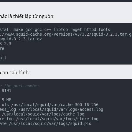
ác là thiết lập từ nguồn:
stall make gcc gcc-c++ libtool wget httpd-tools

://www.squid-cache.org/Versions/v3/3.2/squid-3.2.3.tar.gz
3.2.3

e

all
p tin cấu hình:
e the port number
 9191

 5 MB

 ufs /usr/local/squid/var/cache 300 16 256

ess_log /usr/local/squid/var/logs/access.log

 /usr/local/squid/var/logs/cache.log

re_log /usr/local/squid/var/logs/store.log

ame /usr/local/squid/var/logs/squid.pid
