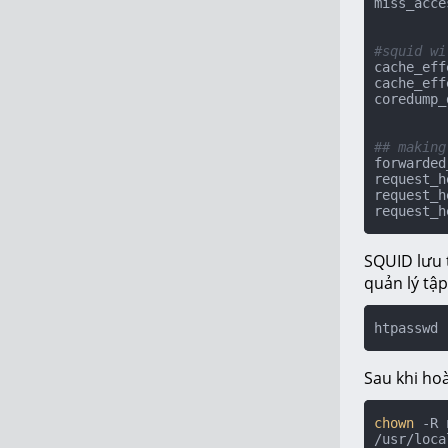
miss_acce
#squid wi
cache_eff
cache_eff
coredump_
## making
forwarded
request_h
request_h
request_h
SQUID lưu t
quản lý tập
htpasswd 
Sau khi ho
chown
 -R 
/usr/loca