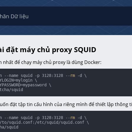
hãn Dữ liệu
ài đặt máy chủ proxy SQUID
 nhất để chạy máy chủ proxy là dùng Docker:
n --name squid -p 3128:3128 --
rm
 -d \

ptcha/squid
n đặt tập tin cấu hình của riêng mình để thiết lập thông t
n --name squid -p 3128:3128 --
rm
 -d \

ha/squid