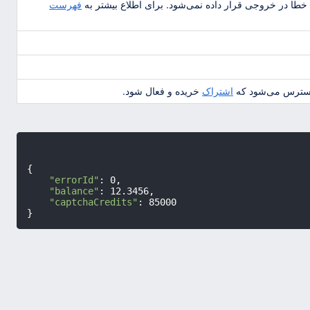
خطا در خروجی قرار داده نمی‌شود. برای اطلاع بیشتر به
فهرست
ل‌دسترس می‌شود که
اشتراک
خریده و فعال شود.
{

"errorId"
: 0,

"balance"
: 12.3456,

"captchaCredits"
: 85000

}