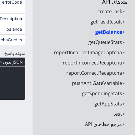
متدهای API
errorCode
createTask
rDescription
getTaskResult
balance
getBalance
tchaCredits
getQueueStats
reportIncorrectImageCaptcha
نمونه پاسخ
JSON بدون خطا
reportIncorrectRecaptcha
reportCorrectRecaptcha
pushAntiGateVariable
getSpendingStats
getAppStats
test
مرجع خطاهای API