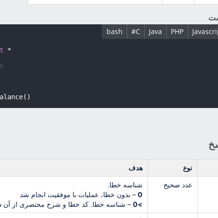
ست
bash
C#
Java
PHP
Javascri
t
 *

s
سخ
نوع
هدف
عدد صحیح
شناسه خطا.
0
– بدون خطا، عملیات با موفقیت انجام شد
>0
– شناسه خطا. کد خطا و شرح مختصری از آن 