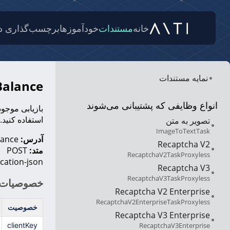
خانه
مستندات
خودآموزها
برچسب‌گذاری دا
نمایه مستندات
getBalance: بازیابی 
انواع وظایفی که پشتیبانی می‌شوند
استفاده کنید.
تصویر به متن
ImageToTextTask
آدرس:
https://api.anti-captcha.com/getBalance
Recaptcha V2
متد:
POST
RecaptchaV2TaskProxyless
cation-json
Recaptcha V3
RecaptchaV3TaskProxyless
خصوصیات 
Recaptcha V2 Enterprise
RecaptchaV2EnterpriseTaskProxyless
خصوصیت
Recaptcha V3 Enterprise
RecaptchaV3Enterprise
clientKey