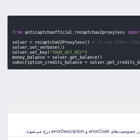
from
 anticaptchaofficial.recaptchav2proxyless 
impor
solver = recaptchaV2Proxyless() 
# or any other clas
solver.set_verbose(
1
)

solver.set_key(
"YOUR_API_KEY"
)

money_balance = solver.get_balance()

در خصوصیت‌های
errorCode
و
errorDescription
درج می‌شوند.