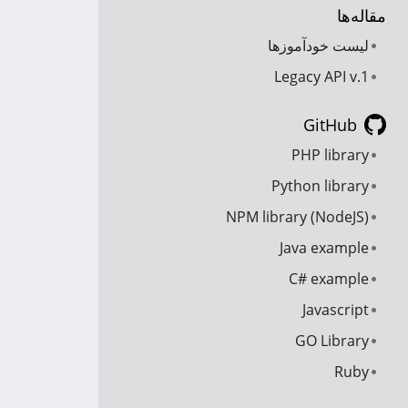
مقاله‌ها
لیست خودآموزها
Legacy API v.1
GitHub
PHP library
Python library
NPM library (NodeJS)
Java example
C# example
Javascript
GO Library
Ruby