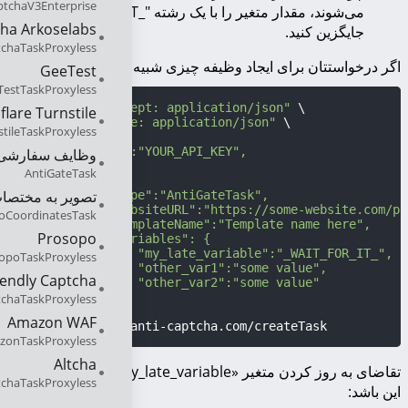
ptchaV3Enterprise
می‌شوند، مقدار متغیر را با یک رشته "_WAIT_FOR_IT_"
ha Arkoselabs
جایگزین کنید.
chaTaskProxyless
اگر درخواستتان برای ایجاد وظیفه چیزی شبیه به این است::
GeeTest
TestTaskProxyless
curl -i -H 
"Accept: application/json"
 \

flare Turnstile
-H 
"Content-Type: application/json"
 \

stileTaskProxyless
-X POST -d 
'{

    "clientKey":"YOUR_API_KEY",

وظایف سفارشی
    "task":

AntiGateTask
        {

تصویر به مختصا
            "type":"AntiGateTask",

            "websiteURL":"https://some-website.com/pat
oCoordinatesTask
            "templateName":"Template name here",

Prosopo
            "variables": {

                "my_late_variable":"_WAIT_FOR_IT_",

opoTaskProxyless
                "other_var1":"some value",

iendly Captcha
                "other_var2":"some value"

            }

tchaTaskProxyless
        }

Amazon WAF
}'
 https://api.anti-captcha.com/createTask
zonTaskProxyless
Altcha
تقاضای به روز کردن متغیر «my_late_variable» هم باید شبیه به
tchaTaskProxyless
این باشد: