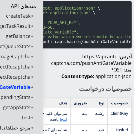
متدهای API
curl -i -H 
"Accept: application/json"
 \

-H 
"Content-Type: application/json"
 \

createTask
-X POST -d 
'{

    "clientKey":"YOUR_API_KEY",

getTaskResult
    "taskId":123456,

    "name":"my_late_variable",

getBalance
    "value":"The value which worker should be waiting 
}'
 https://api.anti-captcha.com/pushAntiGateVariable
etQueueStats
tImageCaptcha
آدرس:
https://api.anti-
captcha.com/pushAntiGateVariable
rectRecaptcha
متد:
POST
Content-type:
application-json
rectRecaptcha
GateVariable
خصوصیات درخواست
SpendingStats
خصوصیت
نوع
ضروری
هدف
getAppStats
clientKey
رشته
بله
می‌توان کلید حساب مشتری را در
test
اینجا
یافت
مرجع خطاهای API
taskId
عدد
بله
شناسه‌ای که در متد
createTask
به