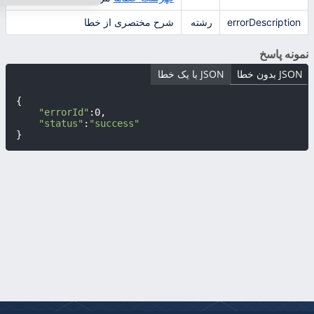
errorDescription
رشته
شرح مختصری از خطا
نمونه پاسخ
JSON بدون خطا
JSON با یک خطا
{

"errorId"
:0,

"status"
:
"success"
}