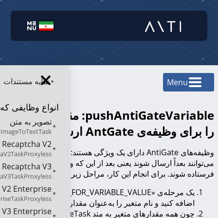
نمایه مستندات
Menu
انواع وظایفی که 
pushAntiGateVariable: مقدار یک متغیر
تصویر به متن
را برای وظیفه‌ی AntGate ارسال می‌کند
ImageToTextTask
Recaptcha V2
وظیفه‌های AntiGate دارای یک ویژگی هستند: مقادیر متغیر
aV2TaskProxyless
می‌توانند بعداً ارسال شوند یعنی بعد از این که وظیفه ایجاد شد،
Recaptcha V3
فرستاده شوند. برای انجام این کار، مراحل زیر را دنبال کنید:
aV3TaskProxyless
 V2 Enterprise
یک مرحله‌ی «WAIT_FOR_VARIABLE_VALUE» را به قالبتان
riseTaskProxyless
اضافه کنید و نام متغیر را به‌عنوان مقدار دائمی تعیین کنید.
 V3 Enterprise
چون همه مقدارهای متغیر به متد createTask فرستاده