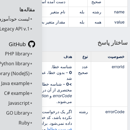
صحیح
دست آمده است.
مقاله‌ها
name
رشته
بله
نام متغیر
لیست خودآموزه
value
همه
بله
مقدار متغیر به‌تعویق‌افتاده
Legacy API v.1
ساختار پاسخ
GitHub
PHP library
خصوصیت
نوع
هدف
Python library
errorId
عدد
شناسه خطا.
صحیح
0
– بدون خطا، عملیات با موفقیت انجام
rary (NodeJS)
شد
Java example
>0
– شناسه خطا. کد خطا و شرح
مختصری از آن در خصوصیت‌های
C# example
errorCode
و
errorDescription
درج
می‌شوند.
Javascript
errorCode
رشته
اگر یک درخواست هیچ خطایی ایجاد
GO Library
نکرده باشد، کد خطا در خروجی قرار
Ruby
داده نمی‌شود. برای اطلاع بیشتر به
فهرست خطاها
مراجعه کنید.